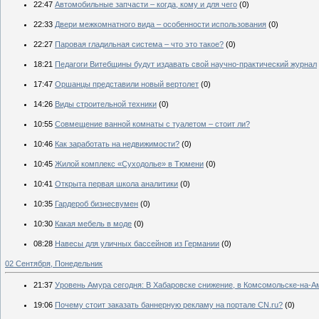
22:47
Автомобильные запчасти – когда, кому и для чего
(0)
22:33
Двери межкомнатного вида – особенности использования
(0)
22:27
Паровая гладильная система – что это такое?
(0)
18:21
Педагоги Витебщины будут издавать свой научно-практический журнал
17:47
Оршанцы представили новый вертолет
(0)
14:26
Виды строительной техники
(0)
10:55
Совмещение ванной комнаты с туалетом – стоит ли?
10:46
Как заработать на недвижимости?
(0)
10:45
Жилой комплекс «Суходолье» в Тюмени
(0)
10:41
Открыта первая школа аналитики
(0)
10:35
Гардероб бизнесвумен
(0)
10:30
Какая мебель в моде
(0)
08:28
Навесы для уличных бассейнов из Германии
(0)
02 Сентября, Понедельник
21:37
Уровень Амура сегодня: В Хабаровске снижение, в Комсомольске-на-Ам
19:06
Почему стоит заказать баннерную рекламу на портале CN.ru?
(0)