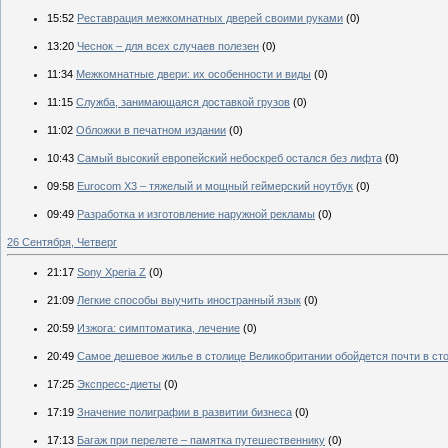
15:52
Реставрация межкомнатных дверей своими руками
(0)
13:20
Чеснок – для всех случаев полезен
(0)
11:34
Межкомнатные двери: их особенности и виды
(0)
11:15
Служба, занимающаяся доставкой грузов
(0)
11:02
Обложки в печатном издании
(0)
10:43
Самый высокий европейский небоскреб остался без лифта
(0)
09:58
Eurocom X3 – тяжелый и мощный геймерский ноутбук
(0)
09:49
Разработка и изготовление наружной рекламы
(0)
26 Сентября, Четверг
21:17
Sony Xperia Z
(0)
21:09
Легкие способы выучить иностранный язык
(0)
20:59
Изжога: симптоматика, лечение
(0)
20:49
Самое дешевое жилье в столице Великобритании обойдется почти в ст
17:25
Экспресс-диеты
(0)
17:19
Значение полиграфии в развитии бизнеса
(0)
17:13
Багаж при перелете – памятка путешественнику
(0)