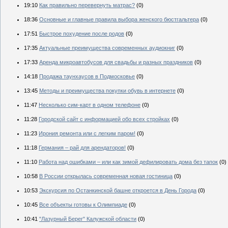
19:10
Как правильно перевернуть матрас?
(0)
18:36
Основные и главные правила выбора женского бюстгальтера
(0)
17:51
Быстрое похудение после родов
(0)
17:35
Актуальные преимущества современных аудиокниг
(0)
17:33
Аренда микроавтобусов для свадьбы и разных праздников
(0)
14:18
Продажа таунхаусов в Подмосковье
(0)
13:45
Методы и преимущества покупки обувь в интернете
(0)
11:47
Несколько сим-карт в одном телефоне
(0)
11:28
Городской сайт с информацией обо всех стройках
(0)
11:23
Ирония ремонта или с легким паром!
(0)
11:18
Германия – рай для арендаторов!
(0)
11:10
Работа над ошибками – или как зимой дефилировать дома без тапок
(0)
10:58
В России открылась современная новая гостиница
(0)
10:53
Экскурсия по Останкинской башне откроется в День Города
(0)
10:45
Все объекты готовы к Олимпиаде
(0)
10:41
"Лазурный Берег" Калужской области
(0)