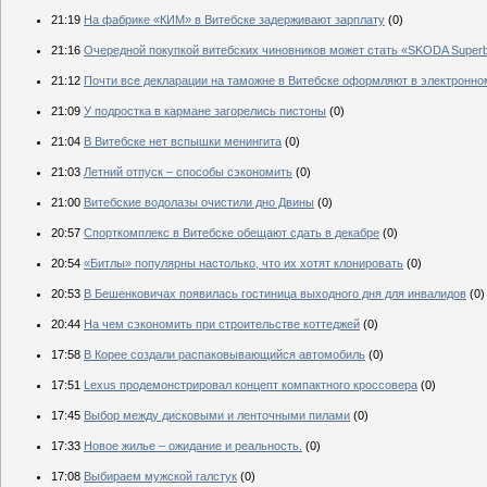
21:19
На фабрике «КИМ» в Витебске задерживают зарплату
(0)
21:16
Очередной покупкой витебских чиновников может стать «SKODA Superb
21:12
Почти все декларации на таможне в Витебске оформляют в электронно
21:09
У подростка в кармане загорелись пистоны
(0)
21:04
В Витебске нет вспышки менингита
(0)
21:03
Летний отпуск – способы сэкономить
(0)
21:00
Витебские водолазы очистили дно Двины
(0)
20:57
Спорткомплекс в Витебске обещают сдать в декабре
(0)
20:54
«Битлы» популярны настолько, что их хотят клонировать
(0)
20:53
В Бешенковичах появилась гостиница выходного дня для инвалидов
(0)
20:44
На чем сэкономить при строительстве коттеджей
(0)
17:58
В Корее создали распаковывающийся автомобиль
(0)
17:51
Lexus продемонстрировал концепт компактного кроссовера
(0)
17:45
Выбор между дисковыми и ленточными пилами
(0)
17:33
Новое жилье – ожидание и реальность.
(0)
17:08
Выбираем мужской галстук
(0)