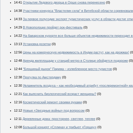
14:41
Открытие Ледового дворца в Орше снова перенесено
(0)
14:38
Участники конкурса "Властелин села" в Витебской области соревновали
14:33
За первое полугодие экспорт туристических услуг в области достиг отм
14:29
В Новополоцке пройдет рок-фестиваль
(0)
14:22
На баварском курорте все больше объектов недвижимости переходит в
13:13
Установка розетки
(0)
12:56
Цены на комерческую недвижимость в Индии растут, как на дрожжах!
(0
12:48
Аренда жилплощади у станций метро в Столице обойдется подороже
(0)
12:44
"Блошиный рынок" Парижа – излюбленное место туристов
(0)
12:38
Прогулка по Амстердаму
(0)
12:30
Увлажнитель воздуха – как необходимый атрибут «послеремонтной» кв
12:21
Как выяснить биологический возраст женщины?
(0)
12:16
Косметический ремонт своими руками
(0)
12:12
Новые «Звездные войны» под вопросом
(0)
12:11
Деревянные дома: просторнее, светлее, теплее
(0)
12:08
Большой концерт «Сплина» и трибьют «Горшку»
(0)