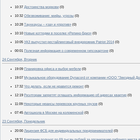
10:37
Достоинства моркови
(0)
10:32
Обезвоживание: мифы, угрозы
(0)
10:28
Таунхаусы – «за» и «против»
(0)
10:10
Новые коттеджи в поселке «Репино-Бриз»
(0)
10:05
УАЗ выпустил рестайлинговый внедорожник Patriot 2014
(0)
00:01
Полезная информация о современном гипсокартоне
(0)
24 Сентября, Вторник
19:09
Планировка офиса и выбор мебели
(0)
19:07
Музыкальное оборудование Dynacord от компании «ООО "Звездный До
17:32
Что делать, если не нравится ремонт
(0)
12:19
Риэлторам запретят оглашать информацию об адресах квартир
(0)
11:09
Некоторые нюансы перевозок крупных грузов
(0)
07:45
Автошкола в Москве на коломенской
(0)
23 Сентября, Понедельник
20:00
Лицензия ФСБ для индивидуальных предпринимателей
(0)
18:31
Компании получат по 69 тысяч рублей за организацию рабочего места д