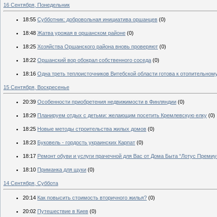
16 Сентября, Понедельник
18:55
Субботник: добровольная инициатива оршанцев
(0)
18:48
Жатва урожая в оршанском районе
(0)
18:25
Хозяйства Оршанского района вновь проверяют
(0)
18:22
Оршанский вор обокрал собственного соседа
(0)
18:16
Одна треть теплоисточников Витебской области готова к отопительном
15 Сентября, Воскресенье
20:39
Особенности приобретения недвижимости в Финляндии
(0)
18:29
Планируем отдых с детьми: желающим посетить Кремлевскую елку
(0)
18:25
Новые методы строительства жилых домов
(0)
18:23
Буковель - гордость украинских Карпат
(0)
18:17
Ремонт обуви и услуги прачечной для Вас от Дома Быта “Лотус Премиу
18:10
Приманка для щуки
(0)
14 Сентября, Суббота
20:14
Как повысить стоимость вторичного жилья?
(0)
20:02
Путешествие в Киев
(0)