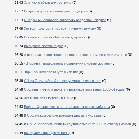
19:03
Элитная мебель для гостиниц
(0)
17:17
Сопровождение и мониторинг тендеров
(0)
17:14
5 надежных способов сократить свадебный бюджет
(0)
17:09
Хостел – альтернатива гостиничному номеру
(0)
17:05
Смоленск примет «Марафон здоровья»
(0)
16:24
Выбираем люстры в дом
(0)
16:20
Аэросъемка новостроек - нововведение на рынке недвижимости
(0)
16:15
«Вторичка» подешевела в сравнении с новым жильем
(0)
16:11
Парк Горького празднует 85-летие
(0)
15:39
Облик Олимпийской столицы может измениться
(0)
14:59
Оршанцы почтили память участников восстания 1863-64 годов
(0)
14:56
Лестница без ступенек в Орше
(0)
14:53
Ремонт Оршанского моста начали…с мясокомбината
(0)
14:48
В Оршанском районе возводят два детских сада
(0)
14:45
В Орше запретили вешать спутниковые антенны на фасады домов
(0)
14:44
Выбираем офисную мебель
(0)