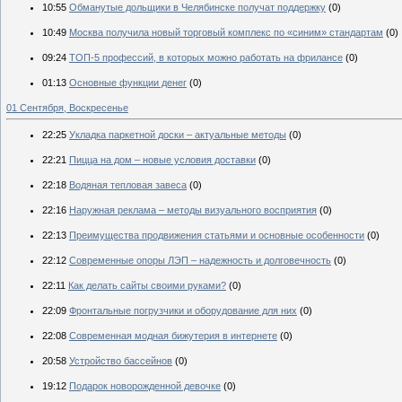
10:55
Обманутые дольщики в Челябинске получат поддержку
(0)
10:49
Москва получила новый торговый комплекс по «синим» стандартам
(0)
09:24
ТОП-5 профессий, в которых можно работать на фрилансе
(0)
01:13
Основные функции денег
(0)
01 Сентября, Воскресенье
22:25
Укладка паркетной доски – актуальные методы
(0)
22:21
Пицца на дом – новые условия доставки
(0)
22:18
Водяная тепловая завеса
(0)
22:16
Наружная реклама – методы визуального восприятия
(0)
22:13
Преимущества продвижения статьями и основные особенности
(0)
22:12
Современные опоры ЛЭП – надежность и долговечность
(0)
22:11
Как делать сайты своими руками?
(0)
22:09
Фронтальные погрузчики и оборудование для них
(0)
22:08
Современная модная бижутерия в интернете
(0)
20:58
Устройство бассейнов
(0)
19:12
Подарок новорожденной девочке
(0)