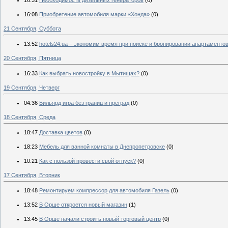
16:31
Необходимость дизельных генераторов
(0)
16:08
Приобретение автомобиля марки «Хонда»
(0)
21 Сентября, Суббота
13:52
hotels24.ua – экономим время при поиске и бронировании апартаменто
20 Сентября, Пятница
16:33
Как выбрать новостройку в Мытищах?
(0)
19 Сентября, Четверг
04:36
Бильярд игра без границ и преград
(0)
18 Сентября, Среда
18:47
Доставка цветов
(0)
18:23
Мебель для ванной комнаты в Днепропетровске
(0)
10:21
Как с пользой провести свой отпуск?
(0)
17 Сентября, Вторник
18:48
Ремонтируем компрессор для автомобиля Газель
(0)
13:52
В Орше откроется новый магазин
(1)
13:45
В Орше начали строить новый торговый центр
(0)