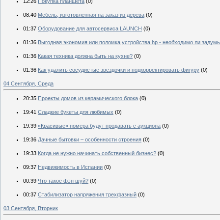
12:26
Покупка планшета
(0)
08:40
Мебель, изготовленная на заказ из дерева
(0)
01:37
Оборудование для автосервиса LAUNCH
(0)
01:36
Выгодная экономия или поломка устройства hp - необходимо ли задумы
01:36
Какая техника должна быть на кухне?
(0)
01:36
Как удалить сосудистые звездочки и подкорректировать фигуру
(0)
04 Сентября, Среда
20:35
Проекты домов из керамического блока
(0)
19:41
Сладкие букеты для любимых
(0)
19:39
«Красивые» номера будут продавать с аукциона
(0)
19:36
Дачные бытовки – особенности строения
(0)
19:33
Когда не нужно начинать собственный бизнес?
(0)
09:37
Недвижимость в Испании
(0)
00:39
Что такое фэн шуй?
(0)
00:37
Стабилизатор напряжения трехфазный
(0)
03 Сентября, Вторник