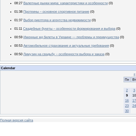
08:27
Валютные рынки мира: характеристики и особенности
(0)
01:38
Протеины – основное спортивное питание
(0)
01:37
Выбор риелтора и агентства недвижимости
(0)
01:11
Свадебные букеты – особенности формирования и выбора
(0)
00:59
Именные жд билеты в Украине — проблемы и преимущества
(0)
00:53
Автомобильное страхование и актуальные требования
(0)
00:50
Лимузин на свадьбу – особенности выбора и заказа
(0)
Calendar
«
Пн
Вт
2
3
9
10
16
17
23
24
30
Полная версия сайта