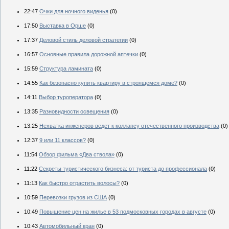
22:47
Очки для ночного виденья
(0)
17:50
Выставка в Орше
(0)
17:37
Деловой стиль деловой стратегии
(0)
16:57
Основные правила дорожной аптечки
(0)
15:59
Структура ламината
(0)
14:55
Как безопасно купить квартиру в строящемся доме?
(0)
14:11
Выбор туроператора
(0)
13:35
Разновидности освещения
(0)
13:25
Нехватка инженеров ведет к коллапсу отечественного производства
(0)
12:37
9 или 11 классов?
(0)
11:54
Обзор фильма «Два ствола»
(0)
11:22
Секреты туристического бизнеса: от туриста до профессионала
(0)
11:13
Как быстро отрастить волосы?
(0)
10:59
Перевозки грузов из США
(0)
10:49
Повышение цен на жилье в 53 подмосковных городах в августе
(0)
10:43
Автомобильный кран
(0)