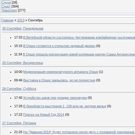
Слухи
[28]
Спорт
[304]
Транспорт
[277]
Главная
»
2013
»
Сентябрь
30 Сентября, Понедельник
17:33
В Витебской области состоялось Чествование комбайнеров-тысячнико
15:15
В Орше готовится к открытию ледовый дворец
(0)
11:34
В Орше прошла презентация новой коллекции картин Саака Антанесяна
29 Сентября, Воскресенье
10:00
Модернизация номенклатурного аппарата Орши
(1)
09:46
Выставка в Орше закрылась, но не полностью
(0)
28 Сентября, Суббота
17:40
Устройство швов при укладке линолеума
(0)
17:28
В Ленобласти выстроили 1, 139 млн кв. метров жилья
(0)
17:22
Платье на Новый Год 2014
(0)
27 Сентября, Пятница
21:25
На "Дажынкі-2014" будет потрачено около двух с половиной триллионов