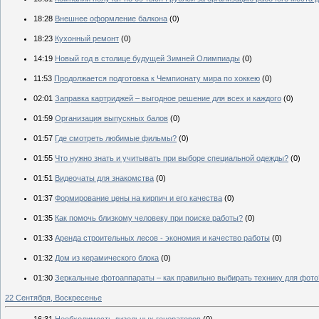
18:28
Внешнее оформление балкона
(0)
18:23
Кухонный ремонт
(0)
14:19
Новый год в столице будущей Зимней Олимпиады
(0)
11:53
Продолжается подготовка к Чемпионату мира по хоккею
(0)
02:01
Заправка картриджей – выгодное решение для всех и каждого
(0)
01:59
Организация выпускных балов
(0)
01:57
Где смотреть любимые фильмы?
(0)
01:55
Что нужно знать и учитывать при выборе специальной одежды?
(0)
01:51
Видеочаты для знакомства
(0)
01:37
Формирование цены на кирпич и его качества
(0)
01:35
Как помочь близкому человеку при поиске работы?
(0)
01:33
Аренда строительных лесов - экономия и качество работы
(0)
01:32
Дом из керамического блока
(0)
01:30
Зеркальные фотоаппараты – как правильно выбирать технику для фото
22 Сентября, Воскресенье