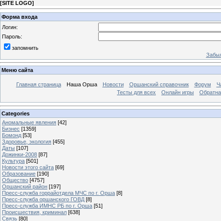
[
SITE LOGO
]
Форма входа
Логин:
Пароль:
запомнить
Забыл
Меню сайта
Главная страница
Наша Орша
Новости
Оршанский справочник
Форум
Ч
Тесты для всех
Онлайн игры
Обратна
Categories
Аномальные явления
[42]
Бизнес
[1359]
Бомонд
[53]
Здоровье, экология
[455]
Даты
[107]
Дожинки-2008
[87]
Культура
[501]
Новости этого сайта
[69]
Образование
[190]
Общество
[4757]
Оршанский район
[197]
Пресс-служба горрайотдела МЧС по г. Орша
[8]
Пресс-служба оршанского ГОВД
[8]
Пресс-служба ИМНС РБ по г. Орша
[51]
Проиcшествия, криминал
[638]
Связь
[80]