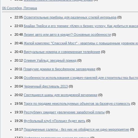
06 Сентября, Пятница
22:05
Осветительные приборы для различных стилей интерьера
(0)
22:03
Брайан Трейси и его тренинг «Ключ к бизнес успеху. Как добиться мак
20:48
Лизинг авто или авто в кредит? Основные особенности
(0)
20:46
Жилой комплекс "Спасский Мост" - квартиры с повышенным уровнем 
20:43
Виртуальные номера и современная телефония
(0)
20:12
Оливия Уайльд: звездный прикид
(0)
20:11
Плавучие домики в биосферном заповеднике
(0)
20:06
Особенности использования сэндвич-панелей для строительства быст
20:04
Черничный фестиваль 2013
(0)
20:02
Светящиеся шары для молодежной вечеринки
(0)
19:56
Торги по продаже неиспользуемых объектов за базовую стоимость
(0)
19:33
Республику ожидает увеличение заработной платы
(0)
19:26
Футбольный клуб «Полоцк» будет жить
(0)
18:17
Праздничные салюты - без них не обойдется ни одно мероприятие
(0)