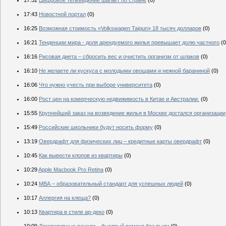
17:52
Цифровое телевидение шагает по стране
(0)
17:43
Новостной портал
(0)
16:25
Возможная стоимость «Volkswagen Taigun» 18 тысяч долларов
(0)
16:21
Тенденции мира - доля арендуемого жилья превышает долю частного
(0
16:16
Рисовая диета – сбросить вес и очистить организм от шлаков
(0)
16:10
Не желаете ли кускуса с молодыми овощами и нежной бараниной
(0)
16:06
Что нужно учесть при выборе университета
(0)
16:00
Рост цен на комерческую недвижимость в Китае и Австралии.
(0)
15:55
Крупнейший заказ на возведение жилья в Москве достался организаци
15:49
Российские школьники будут носить форму
(0)
13:19
Овердрафт для физических лиц – кредитные карты овердрафт
(0)
10:45
Как вывести клопов из квартиры
(0)
10:29
Apple Macbook Pro Retina
(0)
10:24
МВА – образовательный стандарт для успешных людей
(0)
10:17
Аллергия на клеща?
(0)
10:13
Квартира в стиле ар-деко
(0)