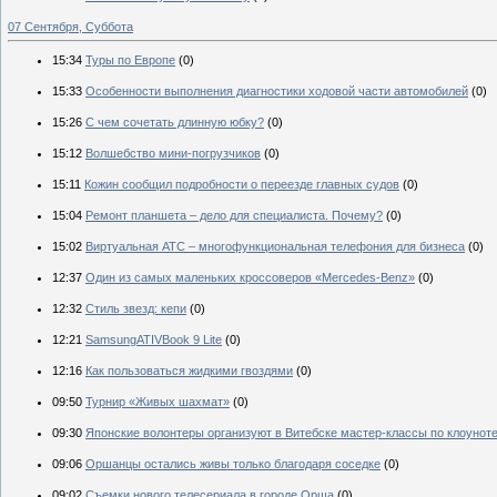
07 Сентября, Суббота
15:34
Туры по Европе
(0)
15:33
Особенности выполнения диагностики ходовой части автомобилей
(0)
15:26
С чем сочетать длинную юбку?
(0)
15:12
Волшебство мини-погрузчиков
(0)
15:11
Кожин сообщил подробности о переезде главных судов
(0)
15:04
Ремонт планшета – дело для специалиста. Почему?
(0)
15:02
Виртуальная АТС – многофункциональная телефония для бизнеса
(0)
12:37
Один из самых маленьких кроссоверов «Mercedes-Benz»
(0)
12:32
Стиль звезд: кепи
(0)
12:21
SamsungATIVBook 9 Lite
(0)
12:16
Как пользоваться жидкими гвоздями
(0)
09:50
Турнир «Живых шахмат»
(0)
09:30
Японские волонтеры организуют в Витебске мастер-классы по клоунот
09:06
Оршанцы остались живы только благодаря соседке
(0)
09:02
Съемки нового телесериала в городе Орша
(0)