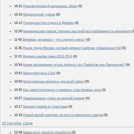
16:21
Производители бульдозеров: обзор
(0)
16:16
Медицинский туризм
(0)
16:12
Преимущества отдыха в Домбае
(0)
12:20
Керамическая плитка: причины высокой востребованности материала
(
11:42
Впервые заграницу – что следует знать?
(0)
11:36
Рынок труда Москвы: острый дефицит рабочих специальностей
(0)
11:21
Модные шарфы зима 2013-2014
(0)
10:54
Каким материалом лучше покрыть пол Паркетом или Ламинатом?
(0)
10:51
Магистратура в США
(0)
10:50
Качественные матрасы для всей семьи
(0)
10:35
Как самостоятельно установить пластиковые окна
(0)
10:27
Национальные узоры на модной одежде
(0)
10:17
Модная одежда из трикотажа
(0)
10:16
Новый жилой комплекс на месте кирпичного завода
(0)
25 Сентября, Среда
22:49
Шины всех типов от shina34.su
(0)