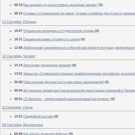
09:18
Как недорого путешествовать молодым людям?
(0)
09:15
Отзывы о столешницах из камня, отзывы о мебели для кухни от конечн
13 Сентября, Пятница
19:47
Оршанская молодежь и студенческие отряды
(0)
19:31
Оршанские мамы готовятся к школе
(0)
12:58
Дебиторская задолженность в Витебской области все еще увеличивает
12 Сентября, Четверг
14:14
Ленточная технология пиления
(0)
13:01
Закрытие «Славянского базара» реабилитировало российских исполни
00:08
Обеспечение безопасности массовых мероприятий
(0)
00:04
Актуальные преимущества выполнения регистрации компаний в Латвии
00:01
CD Визитка – эффективный маркетинговый инструмент
(0)
11 Сентября, Среда
14:22
Свадебный костюм
(0)
08 Сентября, Воскресенье
00:09
Как носить мужскую бабочку
(0)