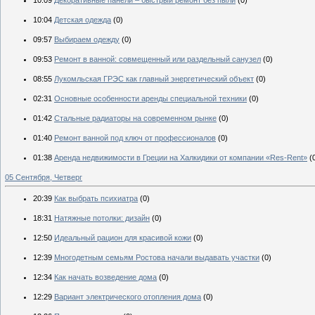
10:09
Декоративные панели – быстрый ремонт без пыли
(0)
10:04
Детская одежда
(0)
09:57
Выбираем одежду
(0)
09:53
Ремонт в ванной: совмещенный или раздельный санузел
(0)
08:55
Лукомльская ГРЭС как главный энергетический объект
(0)
02:31
Основные особенности аренды специальной техники
(0)
01:42
Стальные радиаторы на современном рынке
(0)
01:40
Ремонт ванной под ключ от профессионалов
(0)
01:38
Аренда недвижимости в Греции на Халкидики от компании «Res-Rent»
(
05 Сентября, Четверг
20:39
Как выбрать психиатра
(0)
18:31
Натяжные потолки: дизайн
(0)
12:50
Идеальный рацион для красивой кожи
(0)
12:39
Многодетным семьям Ростова начали выдавать участки
(0)
12:34
Как начать возведение дома
(0)
12:29
Вариант электрического отопления дома
(0)