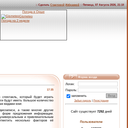
:: Сделать
Стартовой
Избранной
:: Пятница, 07 Августа 2026, 21:10
Погода в Орше
Gismeteo
Погода на 2 недели
Форма входа
Логин:
17:35
Пароль:
запомнить
 спектакль, который будет играть
ги будут иметь большое количество
Забыл пароль
|
Регистрация
и видами книг.
иозаписи, а также многие другие
Сайт существует
7292
дней
ых форм предложения информации.
 универсальным и привлекательным
тметить несколько факторов её
Пользователи