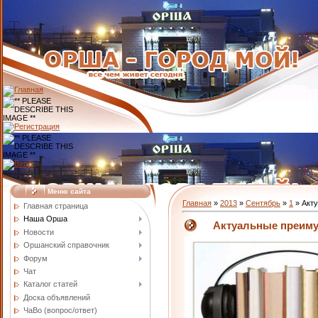
Меню сайта
Главная
»
2013
»
Сентябрь
»
1
» Акт
Главная страница
Наша Орша
Актуальные преиму
Новости
Оршанский справочник
Форум
Чат
Каталог статей
Доска объявлений
ЧаВо (вопрос/ответ)