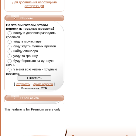
Для добавления необходима
авторизация
Опросы
На что вы готовы, чтобы
пережить трудные времена?
поеду в деревню разводить
кроликов
уйду в монастырь
буду ждать лучших времен
найду спонсора
уеду за границу
буду бороться за лучшую
жизнь
у меня всю жизнь - трудные
времена
[
·
]
Результаты
Архив опросов
Всего ответов:
2337
Герои сайта
This feature is for Premium users only!