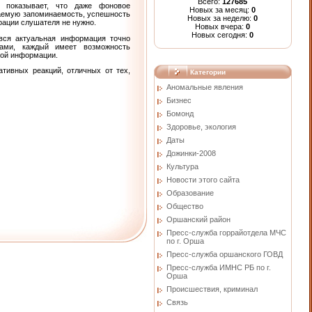
Всего:
127685
о показывает, что даже фоновое
Новых за месяц:
0
ваемую запоминаемость, успешность
Новых за неделю:
0
рации слушателя не нужно.
Новых вчера:
0
Новых сегодня:
0
 вся актуальная информация точно
ами, каждый имеет возможность
ной информации.
тивных реакций, отличных от тех,
Категории
Аномальные явления
Бизнес
Бомонд
Здоровье, экология
Даты
Дожинки-2008
Культура
Новости этого сайта
Образование
Общество
Оршанский район
Пресс-служба горрайотдела МЧС
по г. Орша
Пресс-служба оршанского ГОВД
Пресс-служба ИМНС РБ по г.
Орша
Проиcшествия, криминал
Связь