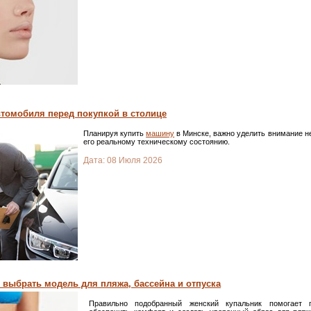
втомобиля перед покупкой в столице
Планируя купить
машину
в Минске, важно уделить внимание не
его реальному техническому состоянию.
Дата:
08 Июля 2026
к выбрать модель для пляжа, бассейна и отпуска
Правильно подобранный женский купальник помогает п