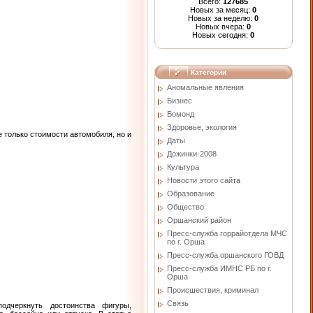
Всего:
127685
Новых за месяц:
0
Новых за неделю:
0
Новых вчера:
0
Новых сегодня:
0
Категории
Аномальные явления
Бизнес
Бомонд
Здоровье, экология
 только стоимости автомобиля, но и
Даты
Дожинки-2008
Культура
Новости этого сайта
Образование
Общество
Оршанский район
Пресс-служба горрайотдела МЧС
по г. Орша
Пресс-служба оршанского ГОВД
Пресс-служба ИМНС РБ по г.
Орша
Проиcшествия, криминал
Связь
одчеркнуть достоинства фигуры,