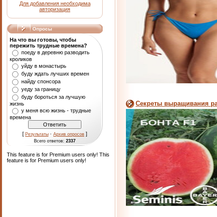
Для добавления необходима
авторизация
Опросы
На что вы готовы, чтобы
пережить трудные времена?
поеду в деревню разводить
кроликов
уйду в монастырь
буду ждать лучших времен
найду спонсора
уеду за границу
буду бороться за лучшую
Секреты выращивания ран
жизнь
у меня всю жизнь - трудные
времена
[
·
]
Результаты
Архив опросов
Всего ответов:
2337
This feature is for Premium users only!
This
feature is for Premium users only!