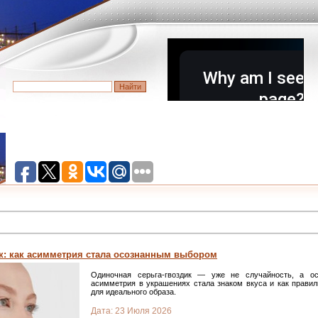
к: как асимметрия стала осознанным выбором
Одиночная серьга-гвоздик — уже не случайность, а ос
асимметрия в украшениях стала знаком вкуса и как прави
для идеального образа.
Дата:
23 Июля 2026