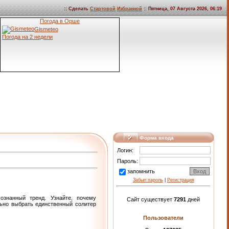
:: Сделать
Стартовой
Избранной
:: Пятница, 07 Августа 2026, 06:19
Погода в Орше
Gismeteo
Погода на 2 недели
Форма входа
Логин:
Пароль:
запомнить
Забыл пароль
|
Регистрация
ознанный тренд. Узнайте, почему
Сайт существует
7291
дней
льно выбрать единственный солитер
Пользователи