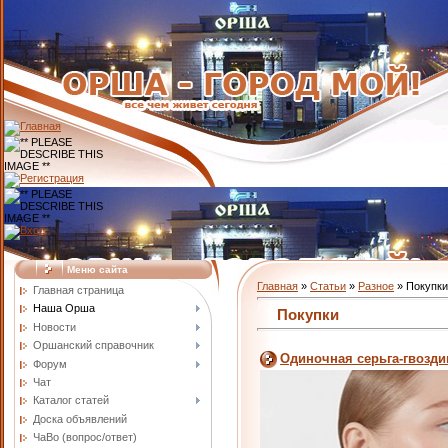
Меню сайта
Главная
»
Статьи
»
Разное
» Покупки
Главная страница
Наша Орша
Покупки
Новости
Оршанский справочник
Одиночная серьга-гвозди
Форум
Чат
Каталог статей
Доска объявлений
ЧаВо (вопрос/ответ)