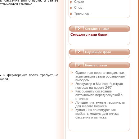
, бассейна или отпуска. В статье
Слухи
 отличаются слитные.
Спорт
Транспорт
Сегодня с нами
Сегодня с нами были:
Случайное фото
Новые статьи
Одиночная серьга-гвоздик: как
х и фермерских полях требует не
асимметрия стала осознанным
риала.
выбором
Эвакуатор в Минске: быстрая
помощь на дороге 24/7
Как оценить состояние
автомобиля перед покупкой в
столице
Лучшие платежные терминалы
для малого бизнеса
Купальник по фигуре: как
выбрать модель для пляжа,
бассейна и отпуска