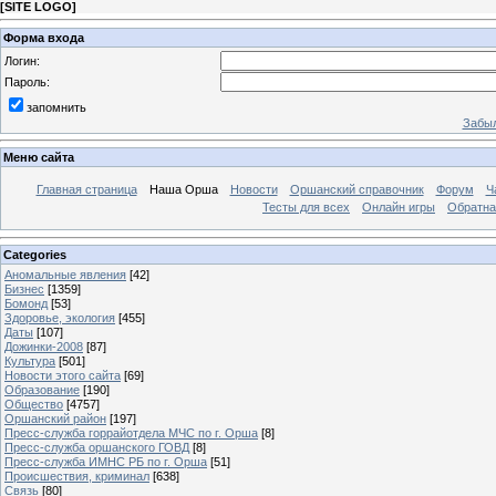
[
SITE LOGO
]
Форма входа
Логин:
Пароль:
запомнить
Забыл
Меню сайта
Главная страница
Наша Орша
Новости
Оршанский справочник
Форум
Ч
Тесты для всех
Онлайн игры
Обратна
Categories
Аномальные явления
[42]
Бизнес
[1359]
Бомонд
[53]
Здоровье, экология
[455]
Даты
[107]
Дожинки-2008
[87]
Культура
[501]
Новости этого сайта
[69]
Образование
[190]
Общество
[4757]
Оршанский район
[197]
Пресс-служба горрайотдела МЧС по г. Орша
[8]
Пресс-служба оршанского ГОВД
[8]
Пресс-служба ИМНС РБ по г. Орша
[51]
Проиcшествия, криминал
[638]
Связь
[80]