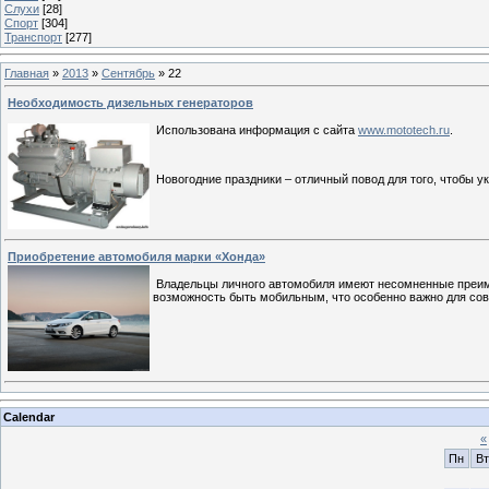
Слухи
[28]
Спорт
[304]
Транспорт
[277]
Главная
»
2013
»
Сентябрь
»
22
Необходимость дизельных генераторов
Использована информация с сайта
www.mototech.ru
.
Новогодние праздники – отличный повод для того, чтобы у
Приобретение автомобиля марки «Хонда»
Владельцы личного автомобиля имеют несомненные преиму
возможность быть мобильным, что особенно важно для со
Calendar
«
Пн
Вт