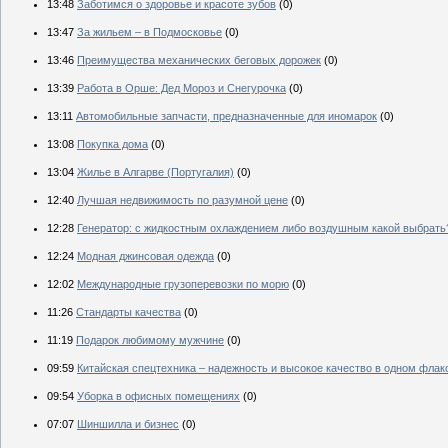
13:48
Заботимся о здоровье и красоте зубов
(0)
13:47
За жильем – в Подмосковье
(0)
13:46
Преимущества механических беговых дорожек
(0)
13:39
Работа в Орше: Дед Мороз и Снегурочка
(0)
13:11
Автомобильные запчасти, предназначенные для иномарок
(0)
13:08
Покупка дома
(0)
13:04
Жилье в Алгарве (Португалия)
(0)
12:40
Лучшая недвижимость по разумной цене
(0)
12:28
Генератор: с жидкостным охлаждением либо воздушным какой выбрать
12:24
Модная джинсовая одежда
(0)
12:02
Международные грузоперевозки по морю
(0)
11:26
Стандарты качества
(0)
11:19
Подарок любимому мужчине
(0)
09:59
Китайская спецтехника – надежность и высокое качество в одном флак
09:54
Уборка в офисных помещениях
(0)
07:07
Шиншилла и бизнес
(0)