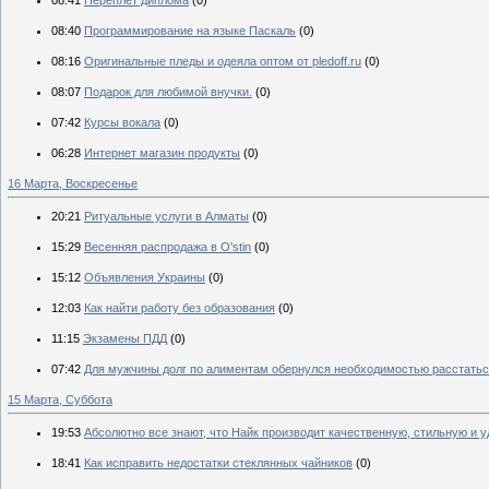
08:41
Переплет диплома
(0)
08:40
Программирование на языке Паскаль
(0)
08:16
Оригинальные пледы и одеяла оптом от pledoff.ru
(0)
08:07
Подарок для любимой внучки.
(0)
07:42
Курсы вокала
(0)
06:28
Интернет магазин продукты
(0)
16 Марта, Воскресенье
20:21
Ритуальные услуги в Алматы
(0)
15:29
Весенняя распродажа в O'stin
(0)
15:12
Объявления Украины
(0)
12:03
Как найти работу без образования
(0)
11:15
Экзамены ПДД
(0)
07:42
Для мужчины долг по алиментам обернулся необходимостью расстать
15 Марта, Суббота
19:53
Абсолютно все знают, что Найк производит качественную, стильную и 
18:41
Как исправить недостатки стеклянных чайников
(0)