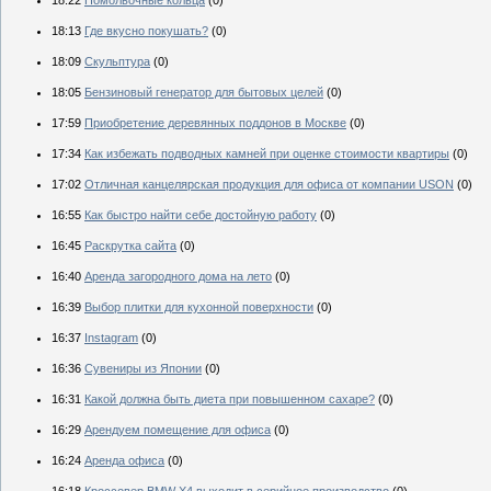
18:22
Помолвочные кольца
(0)
18:13
Где вкусно покушать?
(0)
18:09
Скульптура
(0)
18:05
Бензиновый генератор для бытовых целей
(0)
17:59
Приобретение деревянных поддонов в Москве
(0)
17:34
Как избежать подводных камней при оценке стоимости квартиры
(0)
17:02
Отличная канцелярская продукция для офиса от компании USON
(0)
16:55
Как быстро найти себе достойную работу
(0)
16:45
Раскрутка сайта
(0)
16:40
Аренда загородного дома на лето
(0)
16:39
Выбор плитки для кухонной поверхности
(0)
16:37
Instagram
(0)
16:36
Сувениры из Японии
(0)
16:31
Какой должна быть диета при повышенном сахаре?
(0)
16:29
Арендуем помещение для офиса
(0)
16:24
Аренда офиса
(0)