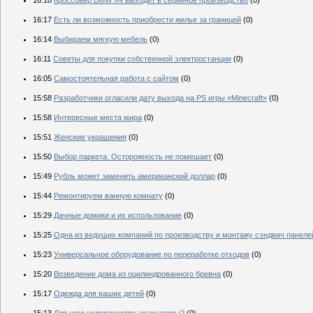
16:18
Кроссовер BMW X4 выходит в серийное производство
(0)
16:17
Есть ли возможность приобрести жилье за границей
(0)
16:14
Выбираем мягкую мебель
(0)
16:11
Советы для покупки собственной электростанции
(0)
16:05
Самостоятельная работа с сайтом
(0)
15:58
Разработчики огласили дату выхода на PS игры «Minecraft»
(0)
15:58
Интересные места мира
(0)
15:51
Женские украшения
(0)
15:50
Выбор паркета. Осторожность не помешает
(0)
15:49
Рубль может заменить американский доллар
(0)
15:44
Ремонтируем ванную комнату
(0)
15:29
Дачные домики и их использование
(0)
15:25
Одна из ведущих компаний по производству и монтажу сэндвич панеле
15:23
Универсальное оборудование по переработке отходов
(0)
15:20
Возведение дома из оцилиндрованного бревна
(0)
15:17
Одежда для ваших детей
(0)