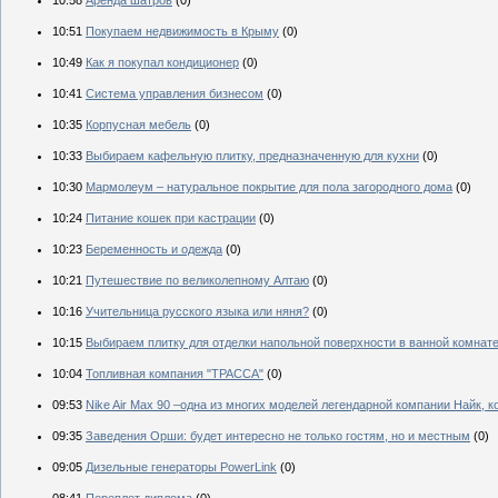
10:58
Аренда шатров
(0)
10:51
Покупаем недвижимость в Крыму
(0)
10:49
Как я покупал кондиционер
(0)
10:41
Система управления бизнесом
(0)
10:35
Корпусная мебель
(0)
10:33
Выбираем кафельную плитку, предназначенную для кухни
(0)
10:30
Мармолеум – натуральное покрытие для пола загородного дома
(0)
10:24
Питание кошек при кастрации
(0)
10:23
Беременность и одежда
(0)
10:21
Путешествие по великолепному Алтаю
(0)
10:16
Учительница русского языка или няня?
(0)
10:15
Выбираем плитку для отделки напольной поверхности в ванной комнат
10:04
Топливная компания "ТРАССА"
(0)
09:53
Nike Air Max 90 –одна из многих моделей легендарной компании Найк, 
09:35
Заведения Орши: будет интересно не только гостям, но и местным
(0)
09:05
Дизельные генераторы PowerLink
(0)