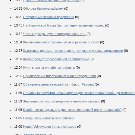
15:13
Для чего человечеству эвакуаторы?
(0)
14:35
Обогрев балкона кабелем
(0)
14:29
Популярные женские профессии
(0)
13:45
На Украинской бирже был запущен аграрный индекс
(0)
13:12
Что из одежды лучше немедленно снять
(0)
12:34
Как выучить иностранный язык в режиме on-line?
(0)
12:17
Шахтовые одномачтовые и двухстоечные грузовые подъемники
(0)
12:07
Когда следует пользоваться полиграфом?
(0)
12:04
Купить цветы онлайн rus-buket.ru
(0)
12:02
Приобретение пластиковых окон в городе Клин
(0)
11:57
Объявлена цена на новый хэтчбек от Peugeot
(0)
11:55
GoGoRu.ru запустил новый сервис для заказа такси онлайн до любого 
11:53
Значение систем охлаждение и какие они бывают
(0)
11:08
Какой плитке отдать предпочтение испанской или итальянской?
(0)
11:05
Сведеняи о новом Nissan Murano
11:00
Новая Volkswagen Jetta: уже скоро
(0)