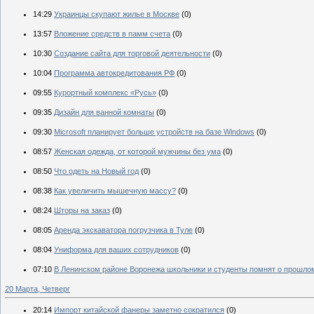
14:29
Украинцы скупают жилье в Москве
(0)
13:57
Вложение средств в памм счета
(0)
10:30
Создание сайта для торговой деятельности
(0)
10:04
Программа автокредитования РФ
(0)
09:55
Курортный комплекс «Русь»
(0)
09:35
Дизайн для ванной комнаты
(0)
09:30
Microsoft планирует больше устройств на базе Windows
(0)
08:57
Женская одежда, от которой мужчины без ума
(0)
08:50
Что одеть на Новый год
(0)
08:38
Как увеличить мышечную массу?
(0)
08:24
Шторы на заказ
(0)
08:05
Аренда экскаватора погрузчика в Туле
(0)
08:04
Униформа для ваших сотрудников
(0)
07:10
В Ленинском районе Воронежа школьники и студенты помнят о прошло
20 Марта, Четверг
20:14
Импорт китайской фанеры заметно сократился
(0)