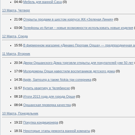
04:40
Мебель для ванной Casa
(0)
13 Марта, Четверг
21:08
Открыты продажи в шестом корпусе ЖК «Зеленая Линия»
(0)
03:06
Телефоны из Китая – новые возможности использовать новые изделия
12 Марта, Среда
15:55
В фирменном магазине «Динамо Програм Орша» — предпраздничная а
11 Марта, Вторник
20:34
Двери Оршанского Дома торговли открыты для покупателей уже 50 лет
17:09
Молодожены Орши навестили воспитаников детского дома
(0)
14:35
Apple, Samsung а также Nokia три соперника
(0)
11:57
Купить квартиру в Челябинске
(0)
08:18
Итоги 2013 года для города Орши
(0)
08:04
Оршанская проверка качества
(0)
10 Марта, Понедельник
19:22
Покупка кондиционера
(0)
18:31
Некоторые этапы ремонта ванной комнаты
(0)