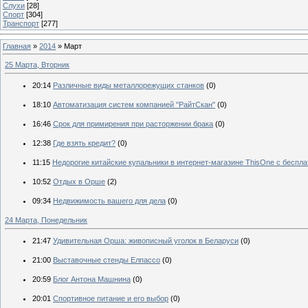
Слухи
[28]
Спорт
[304]
Транспорт
[277]
Главная
»
2014
»
Март
25 Марта, Вторник
20:14
Различные виды металлорежущих станков
(0)
18:10
Автоматизация систем компанией "РайтСкан"
(0)
16:46
Срок для примирения при расторжении брака
(0)
12:38
Где взять кредит?
(0)
11:15
Недорогие китайские купальники в интернет-магазине ThisOne с беспла
10:52
Отдых в Орше
(2)
09:34
Недвижимость вашего для дела
(0)
24 Марта, Понедельник
21:47
Удивительная Орша: живописный уголок в Беларуси
(0)
21:00
Выставочные стенды Елпассо
(0)
20:59
Блог Антона Машнина
(0)
20:01
Спортивное питание и его выбор
(0)