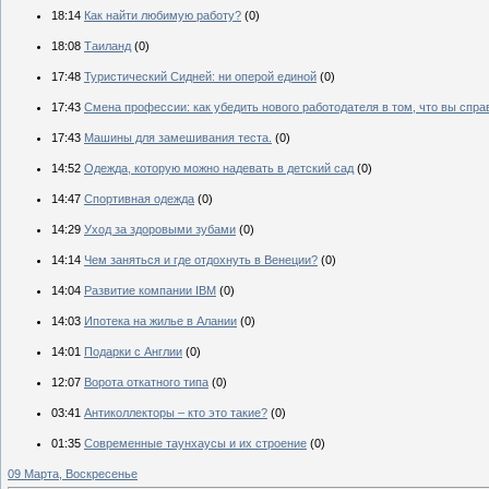
18:14
Как найти любимую работу?
(0)
18:08
Таиланд
(0)
17:48
Туристический Сидней: ни оперой единой
(0)
17:43
Смена профессии: как убедить нового работодателя в том, что вы спра
17:43
Машины для замешивания теста.
(0)
14:52
Одежда, которую можно надевать в детский сад
(0)
14:47
Спортивная одежда
(0)
14:29
Уход за здоровыми зубами
(0)
14:14
Чем заняться и где отдохнуть в Венеции?
(0)
14:04
Развитие компании IBM
(0)
14:03
Ипотека на жилье в Алании
(0)
14:01
Подарки с Англии
(0)
12:07
Ворота откатного типа
(0)
03:41
Антиколлекторы – кто это такие?
(0)
01:35
Современные таунхаусы и их строение
(0)
09 Марта, Воскресенье