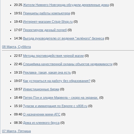
20:25
Жители Нижнего Новгорода обсудили деревянные дома
(0)
19:51
Принципы работы компьютера
(0)
19:43
Интернет-магазин Crispi-Shop.ru
(0)
17:07
Проектируем дачный погреб
(0)
14:36
Выгода руководителю от ведения "зелёного" бизнеса
(0)
08 Марта, Суббота
22:57
Методы противодействия черной магии
(0)
22:45
Специфика качественной охраны объектов недвижимости
(0)
19:15
Реклама- такая, какая она есть
(0)
19:07
Как устроиться на работу без образования?
(0)
18:57
Инвистиционные биржи
(0)
18:49
Питер Пэн и злодеи Марвела – скоро на экранах.
(0)
15:10
Туризм и иммиграция по Европе с s808.ru
(0)
09:40
О назначении мини-АТС
(0)
08:30
Дома из клеевого бруса
(0)
07 Марта, Пятница