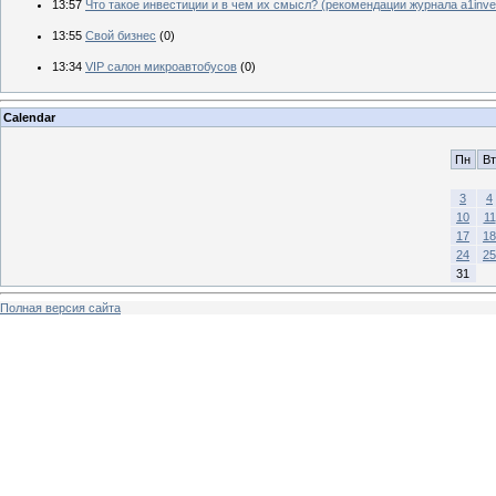
13:57
Что такое инвестиции и в чем их смысл? (рекомендации журнала a1inves
13:55
Свой бизнес
(0)
13:34
VIP салон микроавтобусов
(0)
Calendar
Пн
Вт
3
4
10
11
17
18
24
25
31
Полная версия сайта