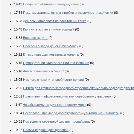
19:43
Среди потребителей - каждому свое
(0)
17:58
Покупка материалов для стройки и возможности экономии
(0)
16:28
Дешевый авиабилет на расстоянии клика
(0)
15:43
Как снять жилье в чужом городе?
(0)
15:38
Бросаем курить
(0)
15:25
Способы вывода денег с WebMoney
(0)
15:22
К чему приводит невыплата кредита
(0)
15:15
Приобретения залогового жилья в Испании
(0)
15:10
Автомобили класса "люкс"
(0)
15:05
Немного о накопительной части пенсии
(0)
12:06
Отчего для крупного загородного строения оптимально подходит двухт
12:01
Правильно и эффективно чистим серебряные украшения
(0)
11:47
Незабываемые круизы по Черному морю
(0)
10:54
Состоялась премьера долгожданного мультфильма Самолёты
(0)
10:31
Помещение серверной хостинг провайдера
(0)
10:22
Польза редиски для здоровья
(0)