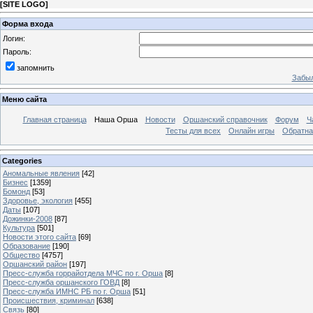
[
SITE LOGO
]
Форма входа
Логин:
Пароль:
запомнить
Забыл
Меню сайта
Главная страница
Наша Орша
Новости
Оршанский справочник
Форум
Ч
Тесты для всех
Онлайн игры
Обратна
Categories
Аномальные явления
[42]
Бизнес
[1359]
Бомонд
[53]
Здоровье, экология
[455]
Даты
[107]
Дожинки-2008
[87]
Культура
[501]
Новости этого сайта
[69]
Образование
[190]
Общество
[4757]
Оршанский район
[197]
Пресс-служба горрайотдела МЧС по г. Орша
[8]
Пресс-служба оршанского ГОВД
[8]
Пресс-служба ИМНС РБ по г. Орша
[51]
Проиcшествия, криминал
[638]
Связь
[80]