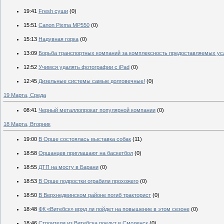
19:41
Fresh суши
(0)
15:51
Canon Pixma MP550
(0)
15:13
Надувная горка
(0)
13:09
Борьба транспортных компаний за комплексность предоставляемых ус
12:52
Учимся удалять фотографии с iPad
(0)
12:45
Дизельные системы самые долговечные!
(0)
19 Марта, Среда
08:41
Черный металлопрокат популярной компании
(0)
18 Марта, Вторник
19:00
В Орше состоялась выставка собак
(11)
18:58
Оршанцев приглашают на баскетбол
(0)
18:55
ДТП на мосту в Барани
(0)
18:53
В Орше подростки ограбили прохожего
(0)
18:50
В Верхнедвинском районе погиб тракторист
(0)
18:48
ФК «Витебск» вряд ли пойдет на повышение в этом сезоне
(0)
18:46
Строители из Витебска поедут в Смоленск
(0)