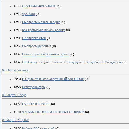
17:24
Обустраиваем кабинет
(0)
17:19
AppStore
(0)
17:14
Выбираем мебель в офис
(0)
17:10
Как правильно искать работу
(0)
17:03
Облицовка стен
(0)
16:56
Выбираем рубашки
(0)
16:46
Поиск хорошей работы в офисе
(0)
16:42
США могут не узнать количество документов, добытых Сноуденом
(0)
06 Марта, Четверг
20:51
В Орше открылся спортивный бар «Лига»
(0)
18:24
Велотренажеры
(0)
05 Марта, Среда
18:32
Путёвки в Таиланд
(0)
11:45
В Крыму построят много новых коттеджей
(0)
04 Марта, Вторник
06:58
Кабель ВВГ - что это?
(0)