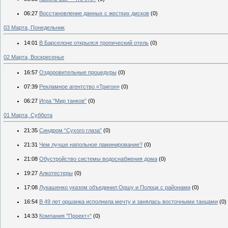
06:27
Восстановление данных с жестких дисков
(0)
03 Марта, Понедельник
14:01
В Барселоне открылся тропический отель
(0)
02 Марта, Воскресенье
16:57
Оздоровительные процедуры
(0)
07:39
Рекламное агентство «Тригон»
(0)
06:27
Игра "Мир танков"
(0)
01 Марта, Суббота
21:35
Синдром “Сухого глаза”
(0)
21:31
Чем лучше напольное ламинирование?
(0)
21:08
Обустройство системы водоснабжения дома
(0)
19:27
Алкотестеры
(0)
17:08
Лукашенко указом объединил Оршу и Полоцк с районами
(0)
16:54
В 49 лет оршанка исполнила мечту и занялась восточными танцами
(0)
14:33
Компания "Проект+"
(0)