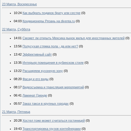
23 Марта, Воскресенье
10:24
Как выбрать подарок брату или сестре
(0)
04:03
Кондиционеры Рязань на diventa.ru
(0)
22 Марта, Суббота
14:01
Сможет ли открыть Мексика рынок жилья для иностранных жителей
(0)
13:56
Полусухая стяжка пола - да или нет?
(0)
13:42
Эффективный сайт
(0)
13:35
Интерьер помещения в кубинском стиле
(0)
13:22
Расширяем кухонную зону
(0)
08:20
Фасад и его виды
(0)
08:17
Видеосъемка и трансляция мероприятий
(0)
06:41
Ламинат Грюнде
(0)
05:57
Заказ такси в крупных городах
(0)
21 Марта, Пятница
20:28
Хостел тоже может считаться гостиницей
(0)
19:43
Транспортировка грузов контейнерами
(0)