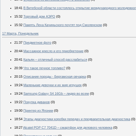
18:41
В Витебской области состоялось открытие международного молодежного
15:32
Торговый дом АЭРО
(0)
15:32
Память Леха Качиньского почтят под Смоленском
(0)
17 Марта, Понедельник
21:37
Предметное фото
(0)
20:44
Массажное кресло и его приобретение
(0)
20:41
Кальян – отличный способ расслабиться
(0)
20:39
Что такое печное топливо?
(0)
20:15
Описание породы - Бергамская овчарка
(0)
19:24
Маленькие девочки и их мир игрушек
(0)
19:24
Samsung Galaxy S4 16Gb – лидер во всем
(0)
19:22
Покупка диванов
(0)
19:00
Принтер из Японии
(0)
18:54
Этапы диагностики коробки передач и предварительная диагностика
(0)
18:27
Alcatel POP C7 7041D – смартфон для делового человека
(0)