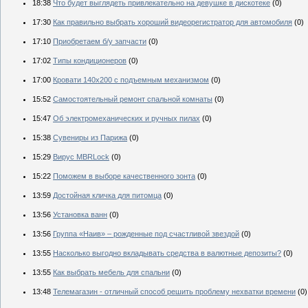
18:38
Что будет выглядеть привлекательно на девушке в дискотеке
(0)
17:30
Как правильно выбрать хороший видеорегистратор для автомобиля
(0)
17:10
Приобретаем б/у запчасти
(0)
17:02
Типы кондиционеров
(0)
17:00
Кровати 140х200 с подъемным механизмом
(0)
15:52
Самостоятельный ремонт спальной комнаты
(0)
15:47
Об электромеханических и ручных пилах
(0)
15:38
Сувениры из Парижа
(0)
15:29
Вирус MBRLock
(0)
15:22
Поможем в выборе качественного зонта
(0)
13:59
Достойная кличка для питомца
(0)
13:56
Установка ванн
(0)
13:56
Группа «Наив» – рожденные под счастливой звездой
(0)
13:55
Насколько выгодно вкладывать средства в валютные депозиты?
(0)
13:55
Как выбрать мебель для спальни
(0)
13:48
Телемагазин - отличный способ решить проблему нехватки времени
(0)