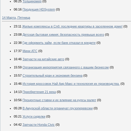
06:25
Толщиномер
(0)
06:16
Продукция HDSystem
(0)
14 Марта, Пятница
23:11
Жилые комплексы в Спб: последние квартиры в заселенном доме!
(0)
23:08
Детская бытовая химия: безопасность превыше всего
(0)
22:38
Где оформить займ, если банк отказал в кредите
(0)
17:37
Мини АТС
(0)
16:46
Запчасти на китайские авто
(0)
15:59
Организация мероприятия связанного с вашим бизнесом
(0)
15:57
Строительный кран и экономия бензина
(0)
15:46
История кроссовок Най Аир Макс и технология их производства.
(0)
14:13
Приобретения 21 века
(0)
10:56
Процентные ставки и их влияние на курсы валют
(0)
05:28
В Амурской области ограничат грузоперевозки
(0)
05:21
Услуги сиделки
(0)
04:42
Запчасти Honda Civic
(0)