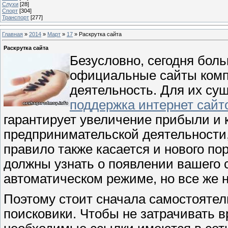
Слухи
[28]
Спорт
[304]
Транспорт
[277]
Главная
»
2014
»
Март
»
17
» Раскрутка сайта
Раскрутка сайта
Безусловно, сегодня бол
официальные сайты комп
деятельность. Для их су
поддержка интернет сайт
гарантирует увеличение прибыли и 
предпринимательской деятельности,
правило также касается и нового по
должны узнать о появлении вашего 
автоматическом режиме, но все же н
Поэтому стоит сначала самостоятел
поисковики. Чтобы не затрачивать в