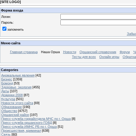
[
SITE LOGO
]
Форма входа
Логин:
Пароль:
запомнить
Забыл
Меню сайта
Главная страница
Наша Орша
Новости
Оршанский справочник
Форум
Ч
Тесты для всех
Онлайн игры
Обратна
Categories
Аномальные явления
[42]
Бизнес
[1359]
Бомонд
[53]
Здоровье, экология
[455]
Даты
[107]
Дожинки-2008
[87]
Культура
[501]
Новости этого сайта
[69]
Образование
[190]
Общество
[4757]
Оршанский район
[197]
Пресс-служба горрайотдела МЧС по г. Орша
[8]
Пресс-служба оршанского ГОВД
[8]
Пресс-служба ИМНС РБ по г. Орша
[51]
Проиcшествия, криминал
[638]
Связь
[80]