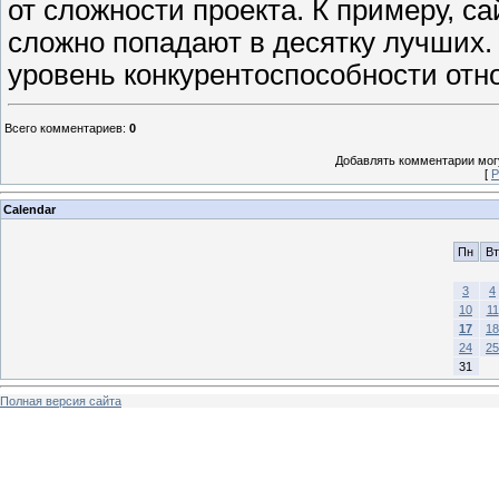
от сложности проекта. К примеру, с
сложно попадают в десятку лучших.
уровень конкурентоспособности отн
Всего комментариев
:
0
Добавлять комментарии могу
[
Р
Calendar
Пн
Вт
3
4
10
11
17
18
24
25
31
Полная версия сайта