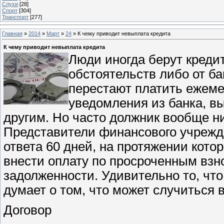
Слухи
[28]
Спорт
[304]
Транспорт
[277]
Главная
»
2014
»
Март
»
24
» К чему приводит невыплата кредита
К чему приводит невыплата кредита
Люди иногда берут кредит
обстоятельств либо от б
перестают платить ежеме
уведомления из банка, вы
другим. Но часто должник вообще ни
Представители финансового учрежде
ответа 60 дней, на протяжении кот
внести оплату по просроченным взн
задолженности. Удивительно то, чт
думает о том, что может случиться в
Договор