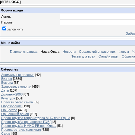
[
SITE LOGO
]
Форма входа
Логин:
Пароль:
запомнить
Забыл
Меню сайта
Главная страница
Наша Орша
Новости
Оршанский справочник
Форум
Ч
Тесты для всех
Онлайн игры
Обратна
Categories
Аномальные явления
[42]
Бизнес
[1359]
Бомонд
[53]
Здоровье, экология
[455]
Даты
[107]
Дожинки-2008
[87]
Культура
[501]
Новости этого сайта
[69]
Образование
[190]
Общество
[4757]
Оршанский район
[197]
Пресс-служба горрайотдела МЧС по г. Орша
[8]
Пресс-служба оршанского ГОВД
[8]
Пресс-служба ИМНС РБ по г. Орша
[51]
Проиcшествия, криминал
[638]
Связь
[80]