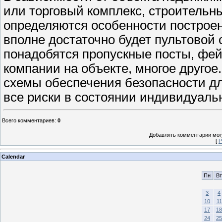
или торговый комплекс, строительны
определяются особенности построен
вполне достаточно будет пультовой 
понадобятся пропускные посты, фей
компании на объекте, многое друго
схемы обеспечения безопасности д
все риски в состоянии индивидуаль
Всего комментариев
:
0
Добавлять комментарии могу
[
Р
Calendar
Пн
Вт
3
4
10
11
17
18
24
25