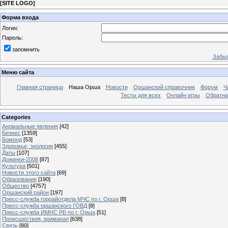
[
SITE LOGO
]
Форма входа
Логин:
Пароль:
запомнить
Забыл
Меню сайта
Главная страница
Наша Орша
Новости
Оршанский справочник
Форум
Ч
Тесты для всех
Онлайн игры
Обратна
Categories
Аномальные явления
[42]
Бизнес
[1359]
Бомонд
[53]
Здоровье, экология
[455]
Даты
[107]
Дожинки-2008
[87]
Культура
[501]
Новости этого сайта
[69]
Образование
[190]
Общество
[4757]
Оршанский район
[197]
Пресс-служба горрайотдела МЧС по г. Орша
[8]
Пресс-служба оршанского ГОВД
[8]
Пресс-служба ИМНС РБ по г. Орша
[51]
Проиcшествия, криминал
[638]
Связь
[80]