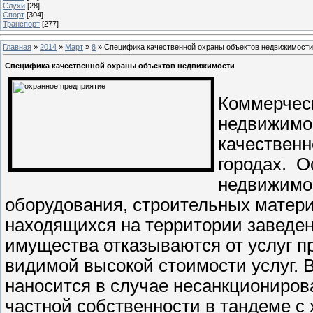
Слухи
[28]
Спорт
[304]
Транспорт
[277]
Главная
»
2014
»
Март
»
8
» Специфика качественной охраны объектов недвижимости
Специфика качественной охраны объектов недвижимости
Коммерчес
недвижимос
качественн
городах.
Ос
недвижимос
оборудования, строительных матери
находящихся на территории заведен
имущества отказываются от услуг 
видимой высокой стоимости услуг. 
наносится в случае несанкциониров
частной собственности в тандеме с