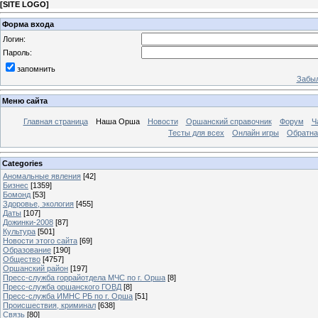
[
SITE LOGO
]
Форма входа
Логин:
Пароль:
запомнить
Забыл
Меню сайта
Главная страница
Наша Орша
Новости
Оршанский справочник
Форум
Ч
Тесты для всех
Онлайн игры
Обратна
Categories
Аномальные явления
[42]
Бизнес
[1359]
Бомонд
[53]
Здоровье, экология
[455]
Даты
[107]
Дожинки-2008
[87]
Культура
[501]
Новости этого сайта
[69]
Образование
[190]
Общество
[4757]
Оршанский район
[197]
Пресс-служба горрайотдела МЧС по г. Орша
[8]
Пресс-служба оршанского ГОВД
[8]
Пресс-служба ИМНС РБ по г. Орша
[51]
Проиcшествия, криминал
[638]
Связь
[80]