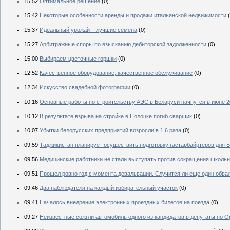
15:52
Оптимальное решение
(0)
15:42
Некоторые особенности аренды и продажи итальянской недвижимости
15:37
Идеальный урожай – лучшие семена
(0)
15:27
Арбитражные споры по взысканию дебиторской задолженности
(0)
15:00
Выбираем цветочные горшки
(0)
12:52
Качественное оборудование, качественное обслуживание
(0)
12:34
Искусство свадебной фотографии
(0)
10:16
Основные работы по строительству АЭС в Беларуси начнутся в июне 2
10:12
В результате взрыва на стройке в Полоцке погиб сварщик
(0)
10:07
Убытки белорусских предприятий возросли в 1,6 раза
(0)
09:59
Таджикистан планирует осуществить подготовку гастарбайртеров для 
09:56
Медицинские работники не стали выступать против сокращения школьн
09:51
Прошел ровно год с момента девальвации. Случится ли еще один обва
09:46
Два наблюдателя на каждый избирательный участок
(0)
09:41
Началось внедрение электронных проездных билетов на поезда
(0)
09:27
Неизвестные сожгли автомобиль одного из кандидатов в депутаты по 