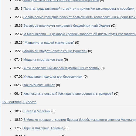
15:48
Молодого человека в Витебске убили и ограбили
(0)
15:43
Палата представителей готовится к принятию законопроект о пособиях
15:38
Белорусские граждане получат возможность голосовать на 43 участках
15:35
Беларусь планирует сохранить бездефицитный бюджет
(0)
15:32
М.Мясникович – к декабрю уровень заработной платы будет составлять
15:25
“Машинисты нашей магистрали”
(0)
15:23
Можно ли увидеть свет в конце туннеля?
(0)
07:48
Мода на спортивное тело
(0)
07:25
Антицеллюлитный массаж в домашних условиях
(0)
07:02
Уникальная подушка для беременных
(0)
06:50
Как выбирать няню?
(0)
06:47
Как покупать ссылки? Как правильно оценивать доноров?
(0)
15 Сентября, Суббота
18:33
Шагал и Малевич
(0)
18:30
В Минске прошло открытие Дворца борьбы названого именем Алексан
17:50
Туры в Латлуанг, Таиланд
(0)