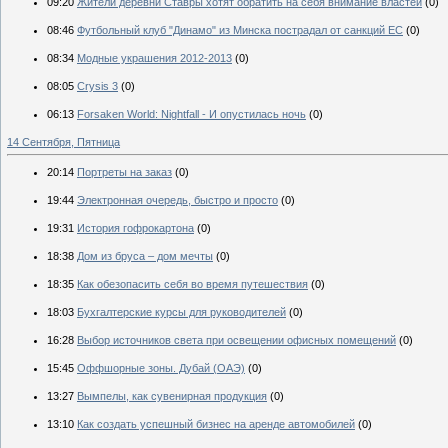
09:20
Жители деревни Ставры хотят обратить на себя внимание властей
(0)
08:46
Футбольный клуб "Динамо" из Минска пострадал от санкций ЕС
(0)
08:34
Модные украшения 2012-2013
(0)
08:05
Crysis 3
(0)
06:13
Forsaken World: Nightfall - И опустилась ночь
(0)
14 Сентября, Пятница
20:14
Портреты на заказ
(0)
19:44
Электронная очередь, быстро и просто
(0)
19:31
История гофрокартона
(0)
18:38
Дом из бруса – дом мечты
(0)
18:35
Как обезопасить себя во время путешествия
(0)
18:03
Бухгалтерские курсы для руководителей
(0)
16:28
Выбор источников света при освещении офисных помещений
(0)
15:45
Оффшорные зоны. Дубай (ОАЭ)
(0)
13:27
Вымпелы, как сувенирная продукция
(0)
13:10
Как создать успешный бизнес на аренде автомобилей
(0)