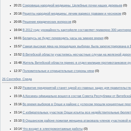
20:21
Сокровища народной медицины. Целебные почки наших деревьев
(0)
20:16
Рецепты народной медицины: лечим варикоз травами и чесноком
(0)
20:05
Решение юридических вопросов
(0)
16:04
В 2012 году урожайность картофеля составляет примерно 300 центнеро
16:01
Беларусь не будет переводить часы на зимнее время
(0)
15:57
Самая высокая явка на прошедших выборах была зарегистрирована в 
15:52
В Витебской области участились несчастные случаи на железной дорог
15:48
Житель Витебской области принес в отдел милиции противотанковое р
12:37
Положительные и отрицательные стороны няни
(0)
26 Сентября, Среда
15:22
Развитие предприятий станет одной из главных задач для правительств
15:19
А.Косинец официально вошел в состав Совета Республики от Витебско
15:16
Во время выборов в Орше и районе с успехом прошли концертные пр
15:14
С избирательных участков Орши изъяты все недействительные бюлле
15:10
В Оршанском районе пожилая женщина атаковала членов участковой 
10:14
Что входит в электромонтажные работы
(0)