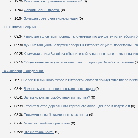
12:25
Хэллоуин, как оригинально одеться?
(0)
12:03
Освоить АКПП просто!
(0)
10:54
Большая советская энциклопедия
(0)
11 Сентября, Вторник
09:34
Японские волонтеры проведут клоунотерапию для детей из витебской 
09:30
Лучших гонщиков Беларуси соберет в Витебске акция "Спортсмены - за
09:25
Коммунальщики Витебска объявили войну распространителям несанкц
09:15
Общественно-консультативный совет создан при Витебской таможне
(0
10 Сентября, Понедельник
19:11
Более тысячи волонтеров в Витебской области примут участие во всем
08:44
Важность изготовления выставочных стедов
(0)
08:41
Зачем нужна автомобильная экспертиза?
(0)
08:39
Строительство деревянного каркасного дома - дешево и надежно!!!
(0)
08:36
Преимущества безлимитного межгорода
(0)
07:44
Моем автомобиль правильно
(0)
07:29
Что же такое SMM?
(0)