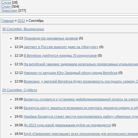
Слухи
[28]
Спорт
[304]
Транспорт
[277]
Главная
»
2012
»
Сентябрь
30 Сентября, Воскресенье
18:13
Производство рекламных роликов
(0)
12:24
Цветмет в Россию вывозят даже на «Жигулях»
(0)
12:19
В Витебске требуется порядка 70 кондукторов
(0)
12:15
На витебской таможне задержали нелегально перевозимые итальянски
12:12
Наконец-то запущен Юго-Западный обход города Витебска
(0)
12:09
Возможно, у жителей Витебска будет возможность послушать скрипку 
29 Сентября, Суббота
19:08
Беларусь готовится к установке дифференцированной оплаты за элект
19:05
Белорусы могут лишиться возможности покупать дешевую одежду и об
19:01
Нацбанк Беларуси станет жестче контролировать работу обменных пун
18:58
До 2013 года новой девальвации рубля не предвидится
(0)
18:54
Клуб «Гармония» приглашает всех пенсионеров для интересного врем