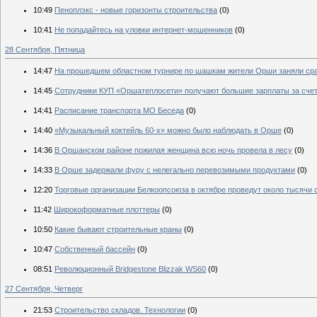
10:49
Пеноплэкс - новые горизонты строительства
(0)
10:41
Не попадайтесь на уловки интернет-мошенников
(0)
28 Сентября, Пятница
14:47
На прошедшем областном турнире по шашкам жители Орши заняли сра
14:45
Сотрудники КУП «Оршатеплосети» получают большие зарплаты за сче
14:41
Расписание транспорта МО Беседа
(0)
14:40
«Музыкальный коктейль 60-х» можно было наблюдать в Орше
(0)
14:36
В Оршанском районе пожилая женщина всю ночь провела в лесу
(0)
14:33
В Орше задержали фуру с нелегально перевозимыми продуктами
(0)
12:20
Торговые организации Белкоопсоюза в октябре проведут около тысячи
11:42
Широкоформатные плоттеры
(0)
10:50
Какие бывают строительные краны
(0)
10:47
Собственный бассейн
(0)
08:51
Революционный Bridgestone Blizzak WS60
(0)
27 Сентября, Четверг
21:53
Строительство складов. Технологии
(0)