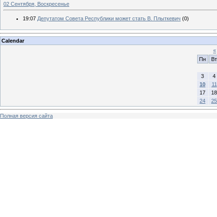
02 Сентября, Воскресенье
19:07
Депутатом Совета Республики может стать В. Плыткевич
(0)
Calendar
«
Пн
Вт
3
4
10
11
17
18
24
25
Полная версия сайта