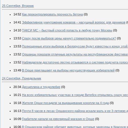
25 Сентября, Вторник
14:52
Как проконтролировать прочность бетона
(0)
14:41
Эффективное уничтожение комаров – насущный вопрос для дачников
(
14:10
ТАКСИ МС – быстрый способ попасть в любую точку Москвы
(0)
13:53
Сразу после выборов цены начнут стремительно подниматься?
(0)
13:53
Полноценные итоги выборов в Белоруссии будут известны к концу этой
13:52
Оршанцы показали отличные результаты на республиканском фестива
13:52
Наблюдатели достаточно лестно отзываются о системе подсчета голос
13:49
В Орше приглашают на выборы несуществующих избирателей
(0)
24 Сентября, Понедельник
20:34
Дисциплина и трудолюбие
(0)
16:21
На всех избирательных участках в городе Витебск открылись сразу нес
16:18
Жителя Орши посадили за выращивание конопли на 4 года
(0)
16:13
Почти 8 часов в лесах Оршанского района искали мать и ее 3-летнюю 
16:09
Грабители напали на ювелирный магазин в Орше
(0)
16:06
В Оршанском районе обитают животные, которые занесены в Красную 