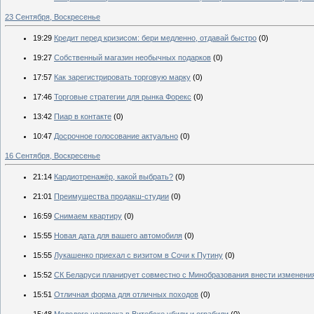
23 Сентября, Воскресенье
19:29
Кредит перед кризисом: бери медленно, отдавай быстро
(0)
19:27
Собственный магазин необычных подарков
(0)
17:57
Как зарегистрировать торговую марку
(0)
17:46
Торговые стратегии для рынка Форекс
(0)
13:42
Пиар в контакте
(0)
10:47
Досрочное голосование актуально
(0)
16 Сентября, Воскресенье
21:14
Кардиотренажёр, какой выбрать?
(0)
21:01
Преимущества продакш-студии
(0)
16:59
Снимаем квартиру
(0)
15:55
Новая дата для вашего автомобиля
(0)
15:55
Лукашенко приехал с визитом в Сочи к Путину
(0)
15:52
СК Беларуси планирует совместно с Минобразования внести изменения
15:51
Отличная форма для отличных походов
(0)