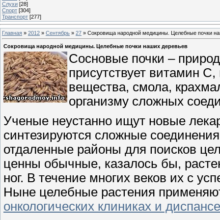
Слухи
[28]
Спорт
[304]
Транспорт
[277]
Главная
»
2012
»
Сентябрь
»
27
» Сокровища народной медицины. Целебные почки н
Сокровища народной медицины. Целебные почки наших деревьев
Сосновые почки – природ
присутствует витамин С,
вещества, смола, крахма
организму сложных соед
Ученые неустанно ищут новые лекар
синтезируются сложные соединения;
отдаленные районы для поисков цел
ценны обычные, казалось бы, расте
ног. В течение многих веков их с у
Ныне целебные растения применяют
онкологических клиниках и диспанс