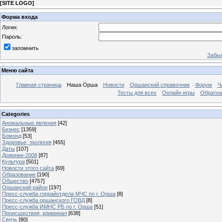
[
SITE LOGO
]
Форма входа
Логин:
Пароль:
запомнить
Забыл
Меню сайта
Главная страница
Наша Орша
Новости
Оршанский справочник
Форум
Ч
Тесты для всех
Онлайн игры
Обратна
Categories
Аномальные явления
[42]
Бизнес
[1359]
Бомонд
[53]
Здоровье, экология
[455]
Даты
[107]
Дожинки-2008
[87]
Культура
[501]
Новости этого сайта
[69]
Образование
[190]
Общество
[4757]
Оршанский район
[197]
Пресс-служба горрайотдела МЧС по г. Орша
[8]
Пресс-служба оршанского ГОВД
[8]
Пресс-служба ИМНС РБ по г. Орша
[51]
Проиcшествия, криминал
[638]
Связь
[80]