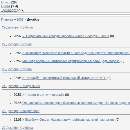
Слухи
[28]
Спорт
[304]
Транспорт
[277]
Главная
»
2007
»
Декабрь
29 Декабря, Суббота
20:37
VI Национальный конкурс красоты «Мисс-Беларусь 2008»
(0)
27 Декабря, Четверг
22:56
В экономику Витебской области в 2008 году планируется инвестировать
22:52
Министр обороны и витебские стритрейсеры в роли Деда Мороза
(0)
25 Декабря, Вторник
22:08
Интерн@йт - безлимитный мобильный Интернет от МТС
(0)
24 Декабря, Понедельник
20:51
Интернет в шутку и всерьёз
(0)
20:43
Оршанский мясоконсервный комбинат освоил выпуск 15 новых видов пр
23 Декабря, Воскресенье
22:03
У Віцебску, Оршы, Наваполацку пройдуць кастынгі прыгажунь
(0)
22 Декабря, Суббота