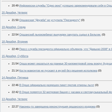
20:49
Инфокиоски службы "Одно окно" успешно зарекомендовали себя в Орш
20 Декабря, Четверг
21:50
Оршанская "Дружба" не уступила "Президенту"
(0)
19 Декабря, Среда
22:54
Оршанский льнокомбинат вынужден закупать сырье в Бельгии.
(0)
18 Декабря, Вторник
22:49
Пресс-служба президента официально объявила, что "Дажынкi-2008" в
15 Декабря, Суббота
21:54
Орша может оказаться на границе 30-километровой зоны вокруг буду
21:14
Кости мамонтов не пускают в музей без решения исполкома
(0)
14 Декабря, Пятница
22:46
В Орше официально разрешен пикет против отмены льгот
(0)
22:42
В Орше появятся 32-метровая башня с часами и светомузыкальный ф
13 Декабря, Четверг
22:27
Наконец-то завершена реконструкция оршанского роддома
(0)