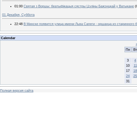
01:00
Святая з Воршы: беатыфікацыя сястры Цэліны Бажэнцкай у Ватыкане
(
01 Декабря, Суббота
22:48
В Минске появится улица имени Льва Сапеги - оршанца из старинного 
Calendar
Пн
Вт
3
4
10
11
17
18
24
25
31
Полная версия сайта