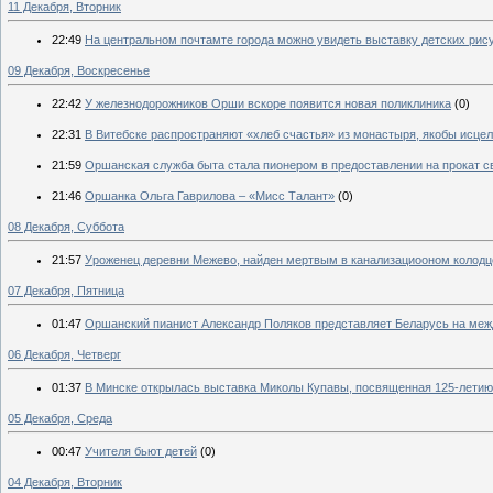
11 Декабря, Вторник
22:49
На центральном почтамте города можно увидеть выставку детских ри
09 Декабря, Воскресенье
22:42
У железнодорожников Орши вскоре появится новая поликлиника
(0)
22:31
В Витебске распространяют «хлеб счастья» из монастыря, якобы исц
21:59
Оршанская служба быта стала пионером в предоставлении на прокат с
21:46
Оршанка Ольга Гаврилова – «Мисс Талант»
(0)
08 Декабря, Суббота
21:57
Уроженец деревни Межево, найден мертвым в канализациооном колодц
07 Декабря, Пятница
01:47
Оршанский пианист Александр Поляков представляет Беларусь на меж
06 Декабря, Четверг
01:37
В Минске открылась выставка Миколы Купавы, посвященная 125-летию 
05 Декабря, Среда
00:47
Учителя бьют детей
(0)
04 Декабря, Вторник