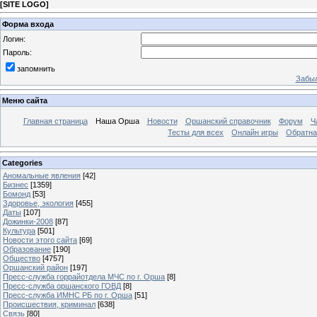
[
SITE LOGO
]
Форма входа
Логин:
Пароль:
запомнить
Забыл
Меню сайта
Главная страница
Наша Орша
Новости
Оршанский справочник
Форум
Ч
Тесты для всех
Онлайн игры
Обратна
Categories
Аномальные явления
[42]
Бизнес
[1359]
Бомонд
[53]
Здоровье, экология
[455]
Даты
[107]
Дожинки-2008
[87]
Культура
[501]
Новости этого сайта
[69]
Образование
[190]
Общество
[4757]
Оршанский район
[197]
Пресс-служба горрайотдела МЧС по г. Орша
[8]
Пресс-служба оршанского ГОВД
[8]
Пресс-служба ИМНС РБ по г. Орша
[51]
Проиcшествия, криминал
[638]
Связь
[80]