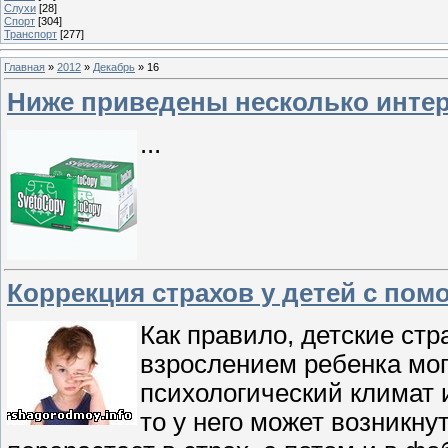
Слухи
[28]
Спорт
[304]
Транспорт
[277]
Главная
»
2012
»
Декабрь
»
16
Ниже приведены несколько интер
...
Коррекция страхов у детей с по
Как правило, детские стр
взрослением ребенка мог
психологический климат 
то у него может возникну