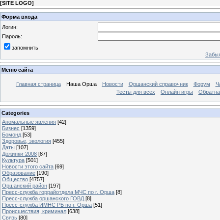
[
SITE LOGO
]
Форма входа
Логин:
Пароль:
запомнить
Забыл
Меню сайта
Главная страница
Наша Орша
Новости
Оршанский справочник
Форум
Ч
Тесты для всех
Онлайн игры
Обратна
Categories
Аномальные явления
[42]
Бизнес
[1359]
Бомонд
[53]
Здоровье, экология
[455]
Даты
[107]
Дожинки-2008
[87]
Культура
[501]
Новости этого сайта
[69]
Образование
[190]
Общество
[4757]
Оршанский район
[197]
Пресс-служба горрайотдела МЧС по г. Орша
[8]
Пресс-служба оршанского ГОВД
[8]
Пресс-служба ИМНС РБ по г. Орша
[51]
Проиcшествия, криминал
[638]
Связь
[80]