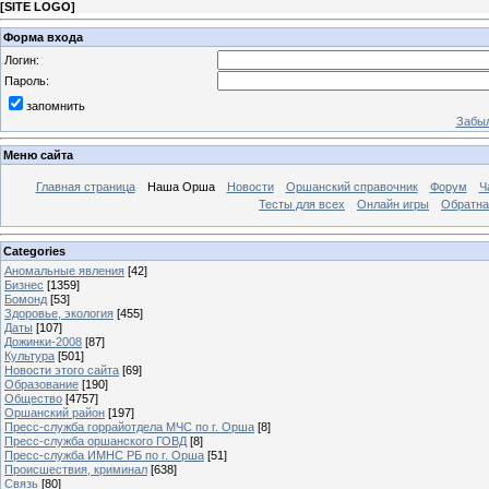
[
SITE LOGO
]
Форма входа
Логин:
Пароль:
запомнить
Забыл
Меню сайта
Главная страница
Наша Орша
Новости
Оршанский справочник
Форум
Ч
Тесты для всех
Онлайн игры
Обратна
Categories
Аномальные явления
[42]
Бизнес
[1359]
Бомонд
[53]
Здоровье, экология
[455]
Даты
[107]
Дожинки-2008
[87]
Культура
[501]
Новости этого сайта
[69]
Образование
[190]
Общество
[4757]
Оршанский район
[197]
Пресс-служба горрайотдела МЧС по г. Орша
[8]
Пресс-служба оршанского ГОВД
[8]
Пресс-служба ИМНС РБ по г. Орша
[51]
Проиcшествия, криминал
[638]
Связь
[80]