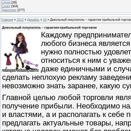
Слухи
[28]
Спорт
[304]
Транспорт
[277]
Главная
»
2012
»
Декабрь
»
16
» Довольный покупатель – гарантия прибыльной торгов
Довольный покупатель – гарантия прибыльной торговли
Каждому предпринимател
любого бизнеса является 
нужно полностью удовлет
относиться к ним с уваж
даже единичными и случа
сделать неплохую рекламу заведени
невозможно знать заранее, какую су
Главной целью любой торговли явл
получение прибыли. Необходимо на
и властями, а и располагать к себе 
предлагать актуальные товары, нап