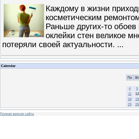
Каждому в жизни прихо
косметическим ремонтом
Раньше других-то обоев 
оклейки стен великое мн
потеряли своей актуальности.
...
Calendar
Пн
Вт
4
5
11
12
18
19
25
26
Полная версия сайта