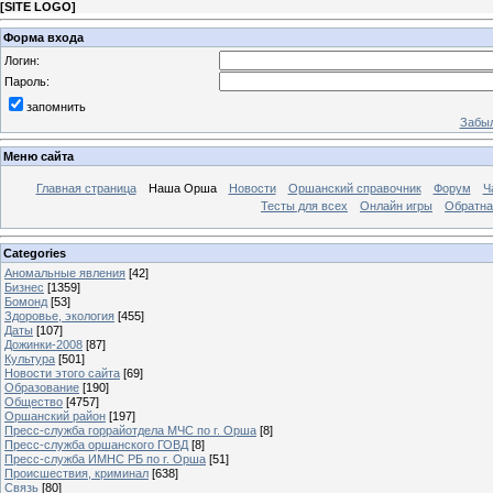
[
SITE LOGO
]
Форма входа
Логин:
Пароль:
запомнить
Забыл
Меню сайта
Главная страница
Наша Орша
Новости
Оршанский справочник
Форум
Ч
Тесты для всех
Онлайн игры
Обратна
Categories
Аномальные явления
[42]
Бизнес
[1359]
Бомонд
[53]
Здоровье, экология
[455]
Даты
[107]
Дожинки-2008
[87]
Культура
[501]
Новости этого сайта
[69]
Образование
[190]
Общество
[4757]
Оршанский район
[197]
Пресс-служба горрайотдела МЧС по г. Орша
[8]
Пресс-служба оршанского ГОВД
[8]
Пресс-служба ИМНС РБ по г. Орша
[51]
Проиcшествия, криминал
[638]
Связь
[80]