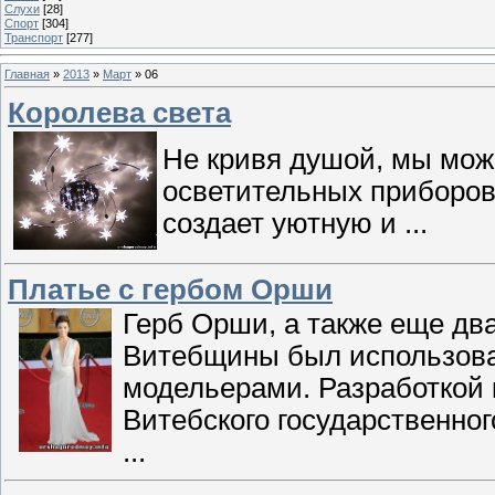
Слухи
[28]
Спорт
[304]
Транспорт
[277]
Главная
»
2013
»
Март
»
06
Королева света
Не кривя душой, мы мож
осветительных приборов,
создает уютную и
...
Платье с гербом Орши
Герб Орши, а также еще дв
Витебщины был использова
модельерами. Разработкой 
Витебского государственно
...