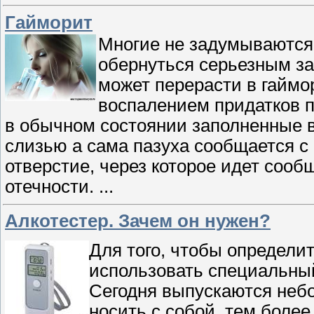
Гайморит
Многие не задумываются
обернуться серьезным з
может перерасти в гаймор
воспалением придатков па
в обычном состоянии заполненные в
слизью а сама пазуха сообщается с
отверстие, через которое идет сооб
отечности.
...
Алкотестер. Зачем он нужен?
Для того, чтобы определи
использовать специальный
Сегодня выпускаются неб
носить с собой, тем более