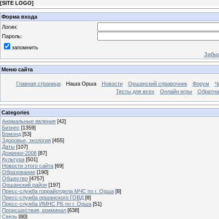
[
SITE LOGO
]
Форма входа
Логин:
Пароль:
запомнить
Забыл
Меню сайта
Главная страница
Наша Орша
Новости
Оршанский справочник
Форум
Ч
Тесты для всех
Онлайн игры
Обратна
Categories
Аномальные явления
[42]
Бизнес
[1359]
Бомонд
[53]
Здоровье, экология
[455]
Даты
[107]
Дожинки-2008
[87]
Культура
[501]
Новости этого сайта
[69]
Образование
[190]
Общество
[4757]
Оршанский район
[197]
Пресс-служба горрайотдела МЧС по г. Орша
[8]
Пресс-служба оршанского ГОВД
[8]
Пресс-служба ИМНС РБ по г. Орша
[51]
Проиcшествия, криминал
[638]
Связь
[80]