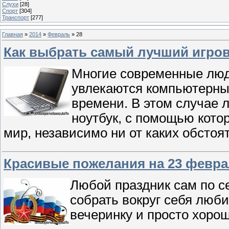
Слухи
[28]
Спорт
[304]
Транспорт
[277]
Главная
»
2014
»
Февраль
»
28
Как выбрать самый лучший игров
Многие современные люди
увлекаются компьютерны
времени. В этом случае 
ноутбук, с помощью кото
мир, независимо ни от каких обстоя
Красивые пожелания на 23 февра
Любой праздник сам по се
собрать вокруг себя люб
вечеринку и просто хоро