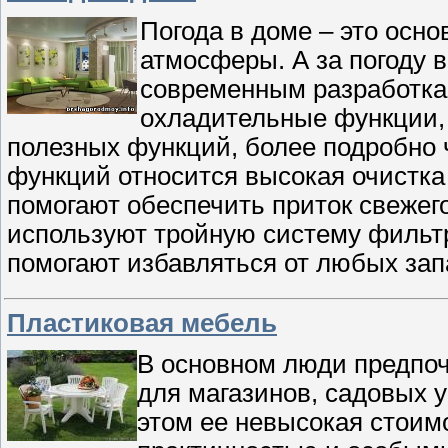
Погода в доме – это осн
атмосферы. А за погоду 
современным разработка
охладительные функции, 
полезных функций, более подробно
функций относится высокая очистк
помогают обеспечить приток свежего
используют тройную систему филь
помогают избавляться от любых зап
Пластиковая мебель
В основном люди предпо
для магазинов, садовых 
этом ее невысокая стоимо