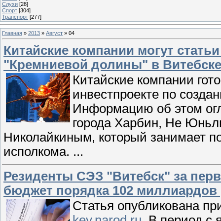
Слухи
[28]
Спорт
[304]
Транспорт
[277]
Главная
»
2013
»
Август
»
04
Китайские компании могут статьи
"Кремниевой долины" в Витебск
Китайские компании гото
инвестпроекте по созда
Информацию об этом огл
города Харбин, Не Юньли
Николайкиным, который занимает по
исполкома.
...
Резиденты СЭЗ "Витебск" за перв
бюджет порядка 102 миллиардов
Статья опубликована пр
key.narod.ru
. В период с