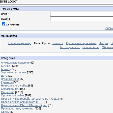
[
SITE LOGO
]
Форма входа
Логин:
Пароль:
запомнить
Забыл
Меню сайта
Главная страница
Наша Орша
Новости
Оршанский справочник
Форум
Ч
Тесты для всех
Онлайн игры
Обратна
Categories
Аномальные явления
[42]
Бизнес
[1359]
Бомонд
[53]
Здоровье, экология
[455]
Даты
[107]
Дожинки-2008
[87]
Культура
[501]
Новости этого сайта
[69]
Образование
[190]
Общество
[4757]
Оршанский район
[197]
Пресс-служба горрайотдела МЧС по г. Орша
[8]
Пресс-служба оршанского ГОВД
[8]
Пресс-служба ИМНС РБ по г. Орша
[51]
Проиcшествия, криминал
[638]
Связь
[80]