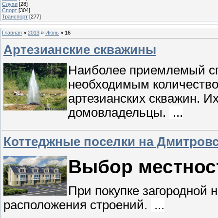
Слухи
[28]
Спорт
[304]
Транспорт
[277]
Главная
»
2013
»
Июнь
»
16
Артезианские скважины
Наиболее приемлемый сп
необходимым количество
артезианских скважин. И
домовладельцы.
...
Коттеджные поселки на Дмитровс
Выбор местнос
При покупке загородной 
расположения строений.
...