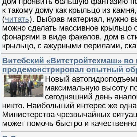
дом проявить большую фантазию по
к такому дому как крыльцо из камня
(
читать
). Выбрав материал, нужно 
можно сделать массивное крыльцо с
фонарями в виде факелов, дом в ст
крыльцо, с ажурными перилами, ск
Витебский «Витстройтехмаш» во 
продемонстрировал опытный об
Новый автогидроподъемн
максимальную высоту под
сегодняшний день анало
никто. Наибольший интерес же одн
Министерства чрезвычайных ситуаци
может помочь быстро и качественн