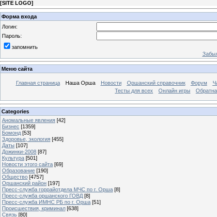
[
SITE LOGO
]
Форма входа
Логин:
Пароль:
запомнить
Забыл
Меню сайта
Главная страница
Наша Орша
Новости
Оршанский справочник
Форум
Ч
Тесты для всех
Онлайн игры
Обратна
Categories
Аномальные явления
[42]
Бизнес
[1359]
Бомонд
[53]
Здоровье, экология
[455]
Даты
[107]
Дожинки-2008
[87]
Культура
[501]
Новости этого сайта
[69]
Образование
[190]
Общество
[4757]
Оршанский район
[197]
Пресс-служба горрайотдела МЧС по г. Орша
[8]
Пресс-служба оршанского ГОВД
[8]
Пресс-служба ИМНС РБ по г. Орша
[51]
Проиcшествия, криминал
[638]
Связь
[80]