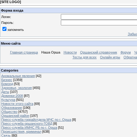
[
SITE LOGO
]
Форма входа
Логин:
Пароль:
запомнить
Забыл
Меню сайта
Главная страница
Наша Орша
Новости
Оршанский справочник
Форум
Ч
Тесты для всех
Онлайн игры
Обратна
Categories
Аномальные явления
[42]
Бизнес
[1359]
Бомонд
[53]
Здоровье, экология
[455]
Даты
[107]
Дожинки-2008
[87]
Культура
[501]
Новости этого сайта
[69]
Образование
[190]
Общество
[4757]
Оршанский район
[197]
Пресс-служба горрайотдела МЧС по г. Орша
[8]
Пресс-служба оршанского ГОВД
[8]
Пресс-служба ИМНС РБ по г. Орша
[51]
Проиcшествия, криминал
[638]
Связь
[80]