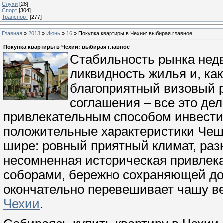
Слухи
[28]
Спорт
[304]
Транспорт
[277]
Главная
»
2013
»
Июнь
»
16
» Покупка квартиры в Чехии: выбирая главное
Покупка квартиры в Чехии: выбирая главное
Стабильность рынка нед
ликвидность жилья и, как
благоприятный визовый р
соглашения – все это дел
привлекательным способом инвести
положительные характеристики Чеш
шире: ровный приятный климат, раз
несомненная историческая привлека
соборами, бережно сохраняющей дос
окончательно перевешивает чашу в
Чехии
.