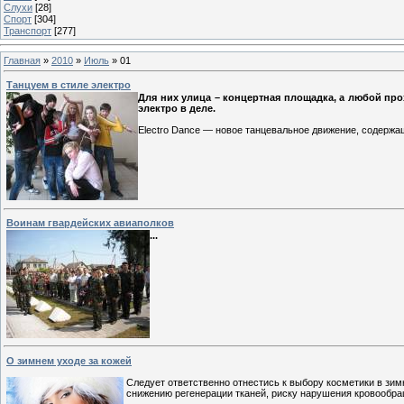
Слухи
[28]
Спорт
[304]
Транспорт
[277]
Главная
»
2010
»
Июль
»
01
Танцуем в стиле электро
Для них улица – концертная площадка, а любой пр
электро в деле.
Electro Dance — новое танцевальное движение, содержаще
Воинам гвардейских авиаполков
...
О зимнем уходе за кожей
Следует ответственно отнестись к выбору косметики в зи
снижению регенерации тканей, риску нарушения кровообр