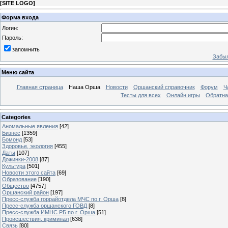
[
SITE LOGO
]
Форма входа
Логин:
Пароль:
запомнить
Забыл
Меню сайта
Главная страница
Наша Орша
Новости
Оршанский справочник
Форум
Ч
Тесты для всех
Онлайн игры
Обратна
Categories
Аномальные явления
[42]
Бизнес
[1359]
Бомонд
[53]
Здоровье, экология
[455]
Даты
[107]
Дожинки-2008
[87]
Культура
[501]
Новости этого сайта
[69]
Образование
[190]
Общество
[4757]
Оршанский район
[197]
Пресс-служба горрайотдела МЧС по г. Орша
[8]
Пресс-служба оршанского ГОВД
[8]
Пресс-служба ИМНС РБ по г. Орша
[51]
Проиcшествия, криминал
[638]
Связь
[80]