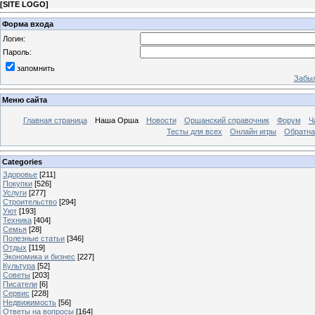
[
SITE LOGO
]
Форма входа
Логин:
Пароль:
запомнить
Забыл
Меню сайта
Главная страница
Наша Орша
Новости
Оршанский справочник
Форум
Ч
Тесты для всех
Онлайн игры
Обратна
Categories
Здоровье
[211]
Покупки
[526]
Услуги
[277]
Строительство
[294]
Уют
[193]
Техника
[404]
Семья
[28]
Полезные статьи
[346]
Отдых
[119]
Экономика и бизнес
[227]
Культура
[52]
Советы
[203]
Писатели
[6]
Сервис
[228]
Недвижимость
[56]
Ответы на вопросы
[164]