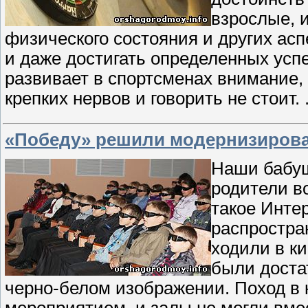
взрослые, и
физического состояния и других асп
и даже достигать определенных успе
развивает в спортсменах внимание, 
крепких нервов и говорить не стоит.
«Победу» решили модернизиров
Наши бабуш
родители в
такое Инте
распростра
ходили в ки
были доста
черно-белом изображении. Поход в
мероприятием, и залы не могли вм