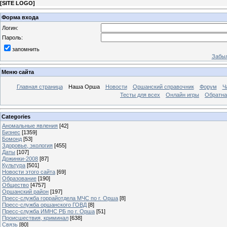
[
SITE LOGO
]
Форма входа
Логин:
Пароль:
запомнить
Забыл
Меню сайта
Главная страница
Наша Орша
Новости
Оршанский справочник
Форум
Ч
Тесты для всех
Онлайн игры
Обратна
Categories
Аномальные явления
[42]
Бизнес
[1359]
Бомонд
[53]
Здоровье, экология
[455]
Даты
[107]
Дожинки-2008
[87]
Культура
[501]
Новости этого сайта
[69]
Образование
[190]
Общество
[4757]
Оршанский район
[197]
Пресс-служба горрайотдела МЧС по г. Орша
[8]
Пресс-служба оршанского ГОВД
[8]
Пресс-служба ИМНС РБ по г. Орша
[51]
Проиcшествия, криминал
[638]
Связь
[80]