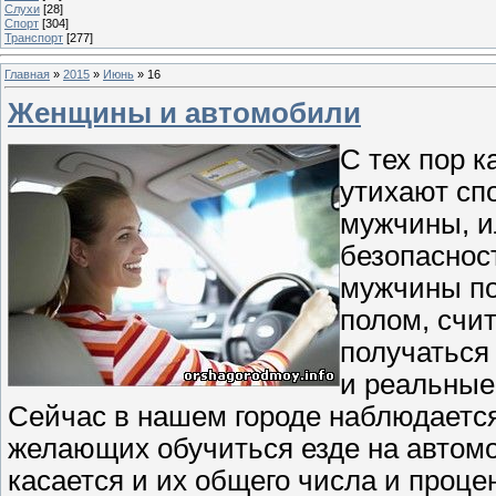
Слухи
[28]
Спорт
[304]
Транспорт
[277]
Главная
»
2015
»
Июнь
»
16
Женщины и автомобили
С тех пор к
утихают спо
мужчины, и
безопаснос
мужчины по
полом, счит
получаться 
и реальные
Сейчас в нашем городе наблюдается
желающих обучиться езде на автомо
касается и их общего числа и проц