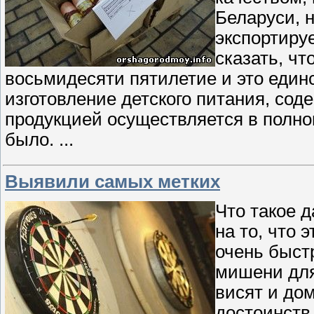
Беларуси, 
экспортиру
сказать, чт
восьмидесяти пятилетие и это един
изготовление детского питания, сод
продукцией осуществляется в полно
было.
...
Выявили самых метких
Что такое д
на то, что 
очень быст
мишени для
висят и до
достоинств 