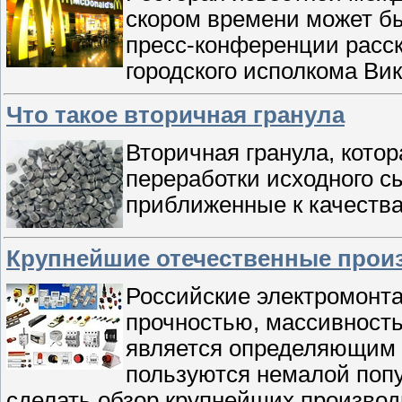
скором времени может бы
пресс-конференции расск
городского исполкома Ви
Что такое вторичная гранула
Вторичная гранула, кото
переработки исходного с
приближенные к качеств
Крупнейшие отечественные прои
Российские электромонт
прочностью, массивность
является определяющим д
пользуются немалой поп
сделать обзор крупнейших производи