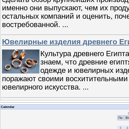
именно они выпускают, чем их проду
остальных компаний и оценить, поч
востребованной.
...
Ювелирные изделия древнего Ег
Культура древнего Египт
знаем, что древние егип
одежде и ювелирных изде
поражают своими восхитительными
ювелирного искусства.
...
Calendar
Пн
Вт
3
4