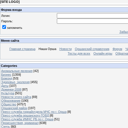
[
SITE LOGO
]
Форма входа
Логин:
Пароль:
запомнить
Забыл
Меню сайта
Главная страница
Наша Орша
Новости
Оршанский справочник
Форум
Ч
Тесты для всех
Онлайн игры
Обратна
Categories
Аномальные явления
[42]
Бизнес
[1359]
Бомонд
[53]
Здоровье, экология
[455]
Даты
[107]
Дожинки-2008
[87]
Культура
[501]
Новости этого сайта
[69]
Образование
[190]
Общество
[4757]
Оршанский район
[197]
Пресс-служба горрайотдела МЧС по г. Орша
[8]
Пресс-служба оршанского ГОВД
[8]
Пресс-служба ИМНС РБ по г. Орша
[51]
Проиcшествия, криминал
[638]
Связь
[80]