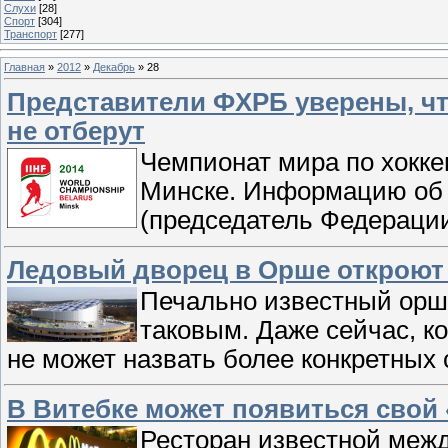
Слухи
[28]
Спорт
[304]
Транспорт
[277]
Главная
»
2012
»
Декабрь
»
28
Представители ФХРБ уверены, чт
не отберут
Чемпионат мира по хокке
Минске. Информацию об 
(председатель Федерации
Ледовый дворец в Орше откроют 
Печально известный орша
таковым. Даже сейчас, ко
не может назвать более конкретных 
В Витебке может появиться свой
Ресторан известной меж