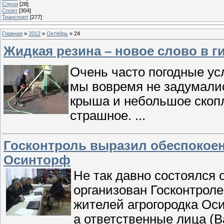
Слухи
[28]
Спорт
[304]
Транспорт
[277]
Главная
»
2012
»
Октябрь
»
24
Жидкая резина – новое слово в 
Очень часто погодные ус
мы вовремя не задумали
крыша и небольшое скопл
страшное.
...
Госконтроль выразил обеспокоен
Осинторф
Не так давно состоялся
организован Госконтроле
жителей агрогородка Ос
а ответственные лица (