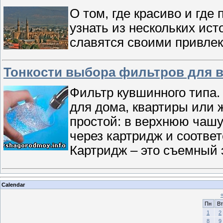
О том, где красиво и где
узнать из нескольких ис
славятся своими привле
Тонкости выбора фильтров для 
Фильтр кувшинного типа
для дома, квартиры или 
простой: в верхнюю чашу
через картридж и соотве
Картридж – это съемный 
Calendar
Пн
Вт
1
2
8
9