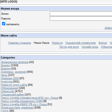
[
SITE LOGO
]
Форма входа
Логин:
Пароль:
запомнить
Забыл
Меню сайта
Главная страница
Наша Орша
Новости
Оршанский справочник
Форум
Ч
Тесты для всех
Онлайн игры
Обратна
Categories
Аномальные явления
[42]
Бизнес
[1359]
Бомонд
[53]
Здоровье, экология
[455]
Даты
[107]
Дожинки-2008
[87]
Культура
[501]
Новости этого сайта
[69]
Образование
[190]
Общество
[4757]
Оршанский район
[197]
Пресс-служба горрайотдела МЧС по г. Орша
[8]
Пресс-служба оршанского ГОВД
[8]
Пресс-служба ИМНС РБ по г. Орша
[51]
Проиcшествия, криминал
[638]
Связь
[80]