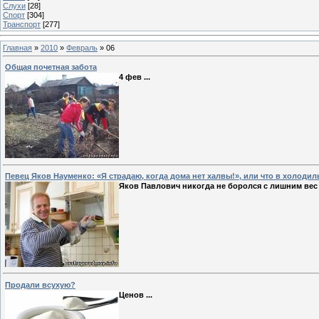
Слухи
[28]
Спорт
[304]
Транспорт
[277]
Главная
»
2010
»
Февраль
»
06
Общая почетная забота
4 фев
...
Певец Яков Науменко: «Я страдаю, когда дома нет халвы!», или что в холодиль
Яков Павлович никогда не боролся с лишним ве
Продали всухую?
Ценов
...