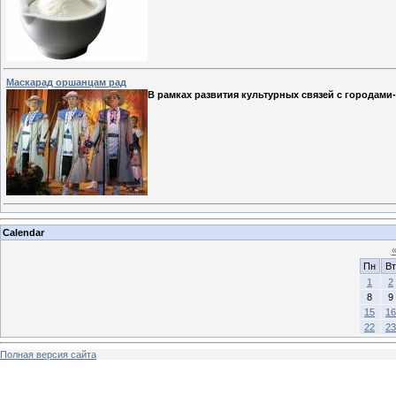
Маскарад оршанцам рад
В рамках развития культурных связей с городами
Calendar
Пн
Вт
1
2
8
9
15
16
22
23
Полная версия сайта