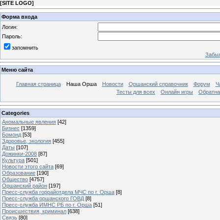
[
SITE LOGO
]
Форма входа
Логин:
Пароль:
запомнить
Забыл
Меню сайта
Главная страница
Наша Орша
Новости
Оршанский справочник
Форум
Ч
Тесты для всех
Онлайн игры
Обратна
Categories
Аномальные явления
[42]
Бизнес
[1359]
Бомонд
[53]
Здоровье, экология
[455]
Даты
[107]
Дожинки-2008
[87]
Культура
[501]
Новости этого сайта
[69]
Образование
[190]
Общество
[4757]
Оршанский район
[197]
Пресс-служба горрайотдела МЧС по г. Орша
[8]
Пресс-служба оршанского ГОВД
[8]
Пресс-служба ИМНС РБ по г. Орша
[51]
Проиcшествия, криминал
[638]
Связь
[80]