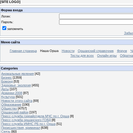
[
SITE LOGO
]
Форма входа
Логин:
Пароль:
запомнить
Забыл
Меню сайта
Главная страница
Наша Орша
Новости
Оршанский справочник
Форум
Ч
Тесты для всех
Онлайн игры
Обратна
Categories
Аномальные явления
[42]
Бизнес
[1359]
Бомонд
[53]
Здоровье, экология
[455]
Даты
[107]
Дожинки-2008
[87]
Культура
[501]
Новости этого сайта
[69]
Образование
[190]
Общество
[4757]
Оршанский район
[197]
Пресс-служба горрайотдела МЧС по г. Орша
[8]
Пресс-служба оршанского ГОВД
[8]
Пресс-служба ИМНС РБ по г. Орша
[51]
Проиcшествия, криминал
[638]
Связь
[80]