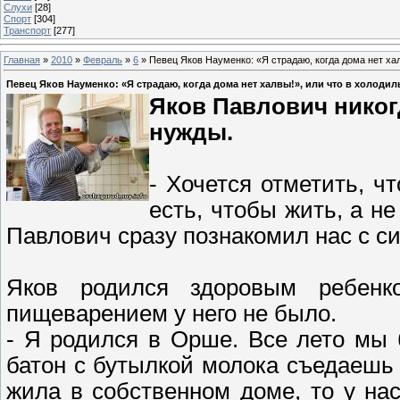
Слухи
[28]
Спорт
[304]
Транспорт
[277]
Главная
»
2010
»
Февраль
»
6
» Певец Яков Науменко: «Я страдаю, когда дома нет халв
Певец Яков Науменко: «Я страдаю, когда дома нет халвы!», или что в холодиль
Яков Павлович никог
нужды.
- Хочется отметить, ч
есть, чтобы жить, а не
Павлович сразу познакомил нас с си
Яков родился здоровым ребен
пищеварением у него не было.
- Я родился в Орше. Все лето мы 
батон с бутылкой молока съедаешь
жила в собственном доме, то у нас