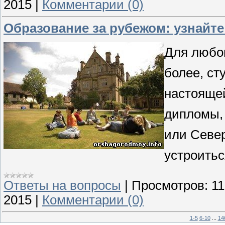
2015
|
Комментарии (0)
Образование за рубежом: узнайте б
Для любог
более, ст
настоящей
дипломы,
или Севе
устроитьс
Ответы на вопросы
|
Просмотров:
11
2015
|
Комментарии (0)
1-5
6-10
...
14