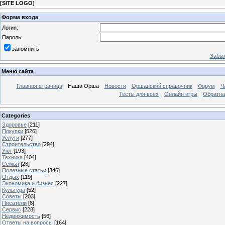
[
SITE LOGO
]
Форма входа
Логин:
Пароль:
запомнить
Забыл
Меню сайта
Главная страница
Наша Орша
Новости
Оршанский справочник
Форум
Ч
Тесты для всех
Онлайн игры
Обратна
Categories
Здоровье
[211]
Покупки
[526]
Услуги
[277]
Строительство
[294]
Уют
[193]
Техника
[404]
Семья
[28]
Полезные статьи
[346]
Отдых
[119]
Экономика и бизнес
[227]
Культура
[52]
Советы
[203]
Писатели
[6]
Сервис
[228]
Недвижимость
[56]
Ответы на вопросы
[164]