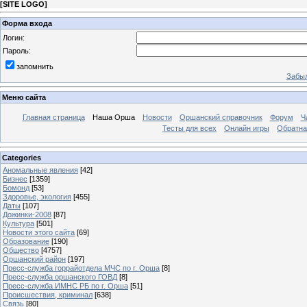
[
SITE LOGO
]
Форма входа
Логин:
Пароль:
запомнить
Забыл
Меню сайта
Главная страница
Наша Орша
Новости
Оршанский справочник
Форум
Ч
Тесты для всех
Онлайн игры
Обратна
Categories
Аномальные явления
[42]
Бизнес
[1359]
Бомонд
[53]
Здоровье, экология
[455]
Даты
[107]
Дожинки-2008
[87]
Культура
[501]
Новости этого сайта
[69]
Образование
[190]
Общество
[4757]
Оршанский район
[197]
Пресс-служба горрайотдела МЧС по г. Орша
[8]
Пресс-служба оршанского ГОВД
[8]
Пресс-служба ИМНС РБ по г. Орша
[51]
Проиcшествия, криминал
[638]
Связь
[80]