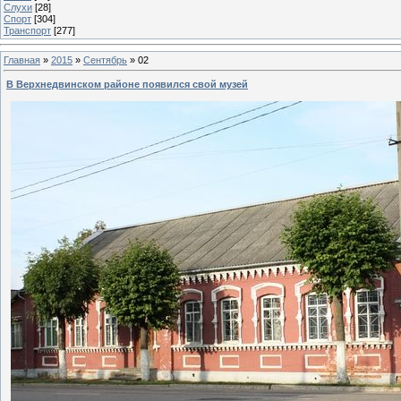
Слухи
[28]
Спорт
[304]
Транспорт
[277]
Главная
»
2015
»
Сентябрь
»
02
В Верхнедвинском районе появился свой музей