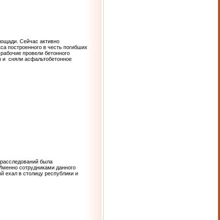
лощади. Сейчас активно
са построенного в честь погибших
 рабочие провели бетонного
лы и сняли асфальтобетонное
 расследований была
 Именно сотрудниками данного
й ехал в столицу республики и