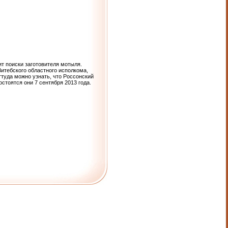
т поиски заготовителя мотыля.
итебского областного исполкома,
ттуда можно узнать, что Россонский
стоятся они 7 сентября 2013 года.