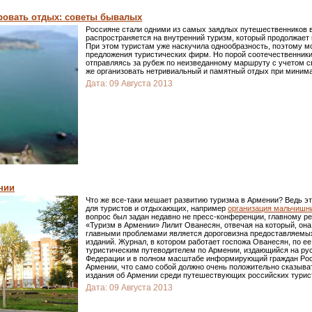
ровать отдых: советы бывалых
Россияне стали одними из самых заядлых путешественников в
распространяется на внутренний туризм, который продолжает
При этом туристам уже наскучила однообразность, поэтому 
предложения туристических фирм. Но порой соотечественники 
отправляясь за рубеж по неизведанному маршруту с учетом св
же организовать нетривиальный и памятный отдых при мини
Дата:
09 Августа 2013
нии
Что же все-таки мешает развитию туризма в Армении? Ведь э
для туристов и отдыхающих, например
организация мальчишн
вопрос был задан недавно не пресс-конференции, главному р
«Туризм в Армении» Лилит Ованесян, отвечая на который, она 
главными проблемами является дороговизна предоставляемы
изданий. Журнал, в котором работает госпожа Ованесян, по е
туристическим путеводителем по Армении, издающийся на ру
Федерации и в полном масштабе информирующий граждан Рос
Армении, что само собой должно очень положительно сказыва
издания об Армении среди путешествующих российских турис
Дата:
09 Августа 2013