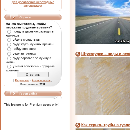
Для добавления необходима
авторизация
Опросы
На что вы готовы, чтобы
пережить трудные времена?
поеду в деревню разводить
кроликов
уйду в монастырь
буду ждать лучших времен
найду спонсора
уеду за границу
Штукатурки – виды и осо
буду бороться за лучшую
жизнь
у меня всю жизнь - трудные
времена
[
·
]
Результаты
Архив опросов
Всего ответов:
2337
Герои сайта
This feature is for Premium users only!
Как скрыть трубы в туале