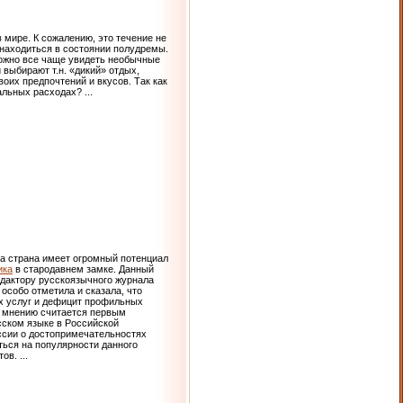
 мире. К сожалению, это течение не
 находиться в состоянии полудремы.
можно все чаще увидеть необычные
выбирают т.н. «дикий» отдых,
оих предпочтений и вкусов. Так как
мальных расходах?
...
та страна имеет огромный потенциал
ика
в стародавнем замке. Данный
едактору русскоязычного журнала
особо отметила и сказала, что
х услуг и дефицит профильных
е мнению считается первым
сском языке в Российской
сии о достопримечательностях
ться на популярности данного
тов.
...