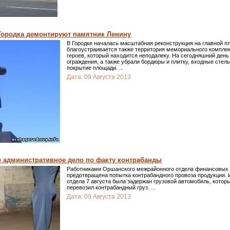
Городка демонтируют памятник Ленину
В Городке началась масштабная реконструкция на главной п
благоустраивается также территория мемориального комплек
героев, который находится неподалеку. На сегодняшний день
ограждения, а также убрали бордюры и плитку, входные сте
покрытие площади.
...
Дата:
09 Августа 2013
е административное дело по факту контрабанды
Работниками Оршанского межрайонного отдела финансовых
предотвращена попытка контрабандного провоза продукции.
отдела 7 августа была задержан грузовой автомобиль, которы
перевозил контрабандный груз.
...
Дата:
09 Августа 2013