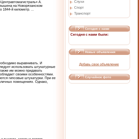
Слухи
«Центравтомагистраль» А.
повышена на Новорязанском
Спорт
по 1844-й километр.
...
Транспорт
Сегодня с нами
Сегодня с нами были:
Новые объявления
необходимо выравнивать. И
Добавь свое объявление
 следует использовать штукатурные
 также им можно придавать
 обладает своими особенностями.
Случайное фото
тся гипсовые штукатурки. При ее
азличных помещениях. Однако,