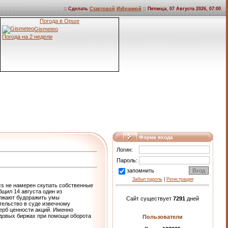
:: Сделать
Стартовой
Избранной
:: Пятница, 07 Августа 2026, 07:00
Погода в Орше
Gismeteo
Погода на 2 недели
Форма входа
Логин:
Пароль:
запомнить
Забыл пароль
|
Регистрация
cs не намерен скупать собственные
щил 14 августа один из
олжают будоражить умы
Сайт существует
7291
дней
ательство в суде извечному
ерб ценности акций. Именно
довых биржах при помощи оборота
Пользователи