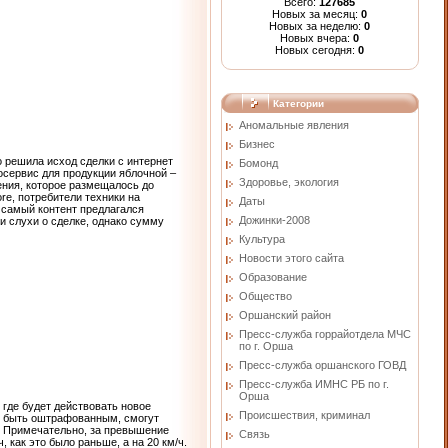
Всего:
127685
Новых за месяц:
0
Новых за неделю:
0
Новых вчера:
0
Новых сегодня:
0
Категории
Аномальные явления
Бизнес
 решила исход сделки с интернет
Бомонд
осервис для продукции яблочной –
Здоровье, экология
жения, которое размещалось до
e, потребители техники на
Даты
 самый контент предлагался
Дожинки-2008
и слухи о сделке, однако сумму
Культура
Новости этого сайта
Образование
Общество
Оршанский район
Пресс-служба горрайотдела МЧС
по г. Орша
Пресс-служба оршанского ГОВД
Пресс-служба ИМНС РБ по г.
Орша
где будет действовать новое
Проиcшествия, криминал
уя быть оштрафованным, смогут
м. Примечательно, за превышение
Связь
, как это было раньше, а на 20 км/ч.