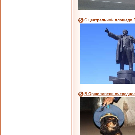
С центральной площади 
В Орше завели очередно