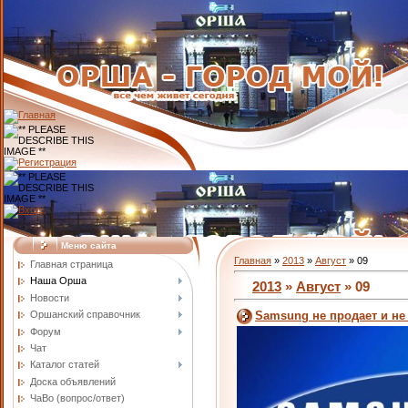
Меню сайта
Главная
»
2013
»
Август
»
09
Главная страница
Наша Орша
2013
»
Август
»
09
Новости
Оршанский справочник
Samsung не продает и не
Форум
Чат
Каталог статей
Доска объявлений
ЧаВо (вопрос/ответ)