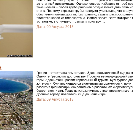
Очень часто в квартирах встречаются трубы в ванной комнате 
эстетичный вид комнаты. Однако, совсем избавить от труб нев
тоже нельзя – любая труба рано или поздно может дать течь 
стояк. Поэтому скрывая трубы, следуют учитывать, что в слу
обеспечен полный доступ. Как правило, самым распростране
является короб из гипсокартона. Использовать этот материал 
установке, в отличие от плитки, к примеру.
...
Дата:
09 Августа 2013
?
Греция – это страна романтиков. Здесь великолепный вид на м
Оцените Грецию по достоинству. Посетив ее неоднородный лан
горы. Здесь очень развит горнолыжный туризм. Культурное д
жителями. Они восхищаются знаменитыми сражениями, поли
развития цивилизации сохранились в развалинах и архитектур
более тысячи лет. Туристы из различных стран предпочитают з
Древние города появились еще до нашей эры.
...
Дата:
09 Августа 2013