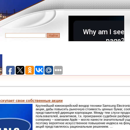
 скупает свои собственные акции
Крупнейший южнокорейский вендор техники Samsung Electroni
акции, дабы повысить рыночную стоимость ценных бумаг, сооб
представителей дирекции корпорации. Между тем слухи прод
пользователей, аналитиков, т.к. проигранное судебное разбир
сопернику – компании Apple – могло нанести значительный ущ
поэтому вероятное искусственное повышение индекса на фон
акций представлялось рациональным решением.
...