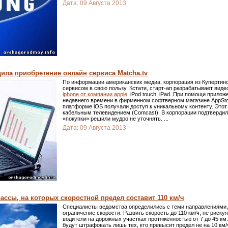
Дата:
09 Августа 2013
ила приобретение онлайн сервиса Matcha.tv
По информации американских медиа, корпорация из Купертино
сервисом в свою пользу. Кстати, старт-ап разрабатывает виде
iphone от компании apple
, iPod touch, iPad. При помощи прило
недавнего времени в фирменном софтверном магазине AppStor
платформе iOS получали доступ к уникальному контенту. Этот
кабельным телевидением (Comcast). В корпорации подтвердил
«покупки» решили мудро не уточнять.
...
Дата:
09 Августа 2013
ассы, на которых скоростной предел составит 110 км/ч
Специалисты ведомства определились с теми направлениями, 
ограничение скорости. Развить скорость до 110 км/ч, не риск
водители на дорожных участках протяженностью от 7 до 45 к
будут штрафовать лишь тех, кто превысит предел не на 10 км/ч