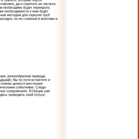
и туалете, которые портят
озможно, да и спрятать их наглухо
или необходимо будет перекрыть
чае необходимости к ним будет
нным методом для скрытия труб
выгодно, он не сложный в монтаже и
оре, разнообразная природа.
дшафт, Вы по пути встретите и
остояние ценится местными
тическими событиями. Следы
ных сооружениях. В Греции уже
десь проводить свой отпуск.