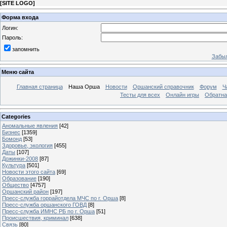
[
SITE LOGO
]
Форма входа
Логин:
Пароль:
запомнить
Забыл
Меню сайта
Главная страница
Наша Орша
Новости
Оршанский справочник
Форум
Ч
Тесты для всех
Онлайн игры
Обратна
Categories
Аномальные явления
[42]
Бизнес
[1359]
Бомонд
[53]
Здоровье, экология
[455]
Даты
[107]
Дожинки-2008
[87]
Культура
[501]
Новости этого сайта
[69]
Образование
[190]
Общество
[4757]
Оршанский район
[197]
Пресс-служба горрайотдела МЧС по г. Орша
[8]
Пресс-служба оршанского ГОВД
[8]
Пресс-служба ИМНС РБ по г. Орша
[51]
Проиcшествия, криминал
[638]
Связь
[80]