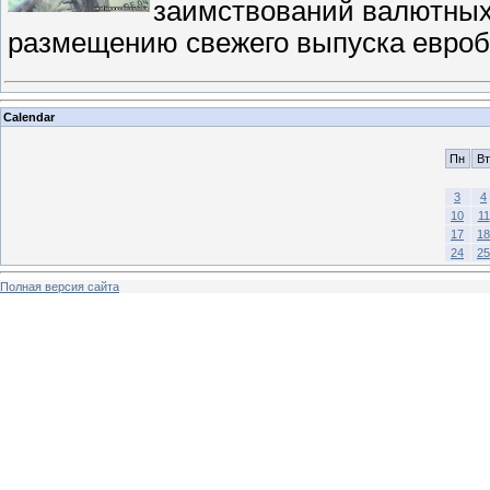
заимствований валютных,
размещению свежего выпуска евро
Calendar
Пн
Вт
3
4
10
11
17
18
24
25
Полная версия сайта