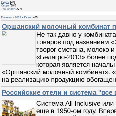
Слухи
[28]
Спорт
[304]
Транспорт
[277]
Главная
»
2013
»
Июнь
»
05
Оршанский молочный комбинат 
Не так давно у комбинат
товаров под названием «
творог сметана, молоко 
«Белагро-2013» более по
которая является началь
«Оршанский молочный комбинат». «
на реализацию продукцию обогащен
Российские отели и система "все
Система All Inclusive ил
еще в 1950-ом году. Впе