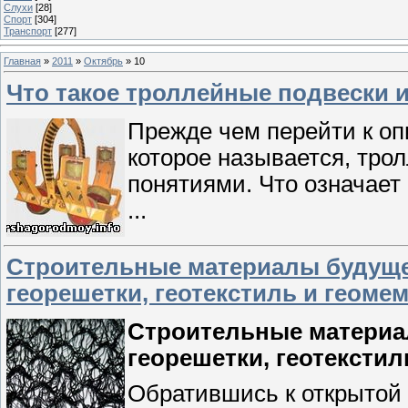
Слухи
[28]
Спорт
[304]
Транспорт
[277]
Главная
»
2011
»
Октябрь
»
10
Что такое троллейные подвески 
Прежде чем перейти к о
которое называется, тро
понятиями. Что означает
...
Строительные материалы будущег
георешетки, геотекстиль и геоме
Строительные материал
георешетки, геотексти
Обратившись к открытой