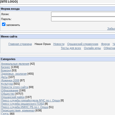
[
SITE LOGO
]
Форма входа
Логин:
Пароль:
запомнить
Забыл
Меню сайта
Главная страница
Наша Орша
Новости
Оршанский справочник
Форум
Ч
Тесты для всех
Онлайн игры
Обратна
Categories
Аномальные явления
[42]
Бизнес
[1359]
Бомонд
[53]
Здоровье, экология
[455]
Даты
[107]
Дожинки-2008
[87]
Культура
[501]
Новости этого сайта
[69]
Образование
[190]
Общество
[4757]
Оршанский район
[197]
Пресс-служба горрайотдела МЧС по г. Орша
[8]
Пресс-служба оршанского ГОВД
[8]
Пресс-служба ИМНС РБ по г. Орша
[51]
Проиcшествия, криминал
[638]
Связь
[80]