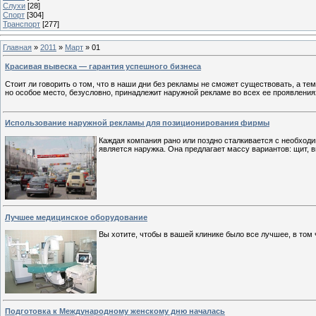
Слухи
[28]
Спорт
[304]
Транспорт
[277]
Главная
»
2011
»
Март
»
01
Красивая вывеска — гарантия успешного бизнеса
Стоит ли говорить о том, что в наши дни без рекламы не сможет существовать, а те
но особое место, безусловно, принадлежит наружной рекламе во всех ее проявления
Использование наружной рекламы для позиционирования фирмы
Каждая компания рано или поздно сталкивается с необхо
является наружка. Она предлагает массу вариантов: щит, 
Лучшее медицинское оборудование
Вы хотите, чтобы в вашей клинике было все лучшее, в том
Подготовка к Международному женскому дню началась