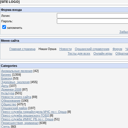
[
SITE LOGO
]
Форма входа
Логин:
Пароль:
запомнить
Забыл
Меню сайта
Главная страница
Наша Орша
Новости
Оршанский справочник
Форум
Ч
Тесты для всех
Онлайн игры
Обратна
Categories
Аномальные явления
[42]
Бизнес
[1359]
Бомонд
[53]
Здоровье, экология
[455]
Даты
[107]
Дожинки-2008
[87]
Культура
[501]
Новости этого сайта
[69]
Образование
[190]
Общество
[4757]
Оршанский район
[197]
Пресс-служба горрайотдела МЧС по г. Орша
[8]
Пресс-служба оршанского ГОВД
[8]
Пресс-служба ИМНС РБ по г. Орша
[51]
Проиcшествия, криминал
[638]
Связь
[80]