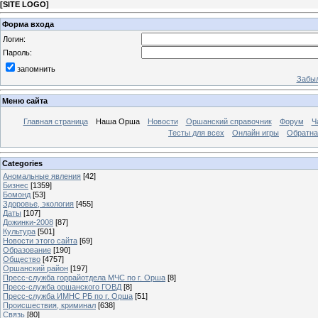
[
SITE LOGO
]
Форма входа
Логин:
Пароль:
запомнить
Забыл
Меню сайта
Главная страница
Наша Орша
Новости
Оршанский справочник
Форум
Ч
Тесты для всех
Онлайн игры
Обратна
Categories
Аномальные явления
[42]
Бизнес
[1359]
Бомонд
[53]
Здоровье, экология
[455]
Даты
[107]
Дожинки-2008
[87]
Культура
[501]
Новости этого сайта
[69]
Образование
[190]
Общество
[4757]
Оршанский район
[197]
Пресс-служба горрайотдела МЧС по г. Орша
[8]
Пресс-служба оршанского ГОВД
[8]
Пресс-служба ИМНС РБ по г. Орша
[51]
Проиcшествия, криминал
[638]
Связь
[80]