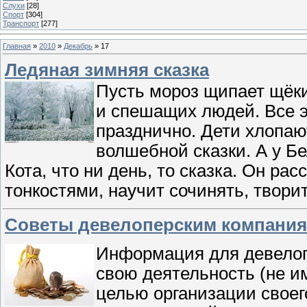
Слухи
[28]
Спорт
[304]
Транспорт
[277]
Главная
»
2010
»
Декабрь
»
17
Ледяная зимняя сказка
Пусть мороз щипает щёки
и спешащих людей. Все эт
празднично. Дети хлопаю
волшебной сказки. А у Бе
Кота, что ни день, то сказка. Он ра
тонкостями, научит сочинять, твори
Советы девелоперским компани
Информация для девелоп
свою деятельность (не 
целью организации своег