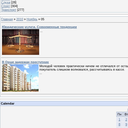
Слухи
[28]
Спорт
[304]
Транспорт
[277]
Главная
»
2010
»
Ноябрь
»
05
Юридические услуги. Современные тенденции
...
В Орше задержан преступник
Молодой человек практически ничем не отличался от ост
покупатель слишком волновался, рассчитываясь в кассе.
...
Calendar
Пн
Вт
1
2
8
9