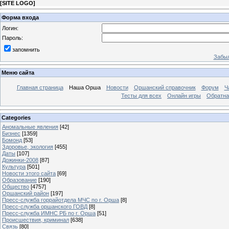
[
SITE LOGO
]
Форма входа
Логин:
Пароль:
запомнить
Забыл
Меню сайта
Главная страница
Наша Орша
Новости
Оршанский справочник
Форум
Ч
Тесты для всех
Онлайн игры
Обратна
Categories
Аномальные явления
[42]
Бизнес
[1359]
Бомонд
[53]
Здоровье, экология
[455]
Даты
[107]
Дожинки-2008
[87]
Культура
[501]
Новости этого сайта
[69]
Образование
[190]
Общество
[4757]
Оршанский район
[197]
Пресс-служба горрайотдела МЧС по г. Орша
[8]
Пресс-служба оршанского ГОВД
[8]
Пресс-служба ИМНС РБ по г. Орша
[51]
Проиcшествия, криминал
[638]
Связь
[80]