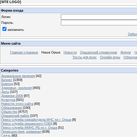
[
SITE LOGO
]
Форма входа
Логин:
Пароль:
запомнить
Забыл
Меню сайта
Главная страница
Наша Орша
Новости
Оршанский справочник
Форум
Ч
Тесты для всех
Онлайн игры
Обратна
Categories
Аномальные явления
[42]
Бизнес
[1359]
Бомонд
[53]
Здоровье, экология
[455]
Даты
[107]
Дожинки-2008
[87]
Культура
[501]
Новости этого сайта
[69]
Образование
[190]
Общество
[4757]
Оршанский район
[197]
Пресс-служба горрайотдела МЧС по г. Орша
[8]
Пресс-служба оршанского ГОВД
[8]
Пресс-служба ИМНС РБ по г. Орша
[51]
Проиcшествия, криминал
[638]
Связь
[80]