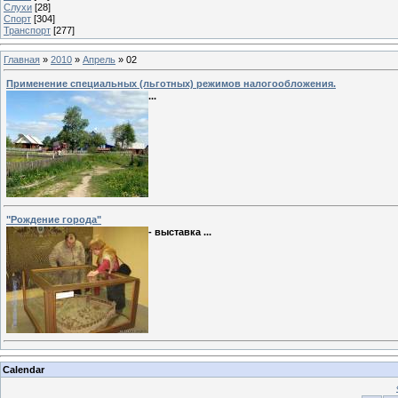
Слухи
[28]
Спорт
[304]
Транспорт
[277]
Главная
»
2010
»
Апрель
»
02
Применение специальных (льготных) режимов налогообложения.
...
"Рождение города"
- выставка
...
Calendar