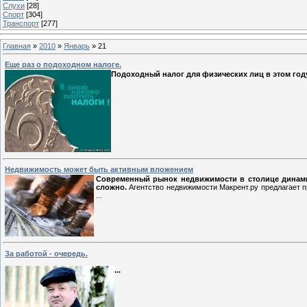
Слухи
[28]
Спорт
[304]
Транспорт
[277]
Главная
»
2010
»
Январь
»
21
Еще раз о подоходном налоге.
Подоходный налог для физических лиц в этом году
Недвижимость может быть активным вложением
Современный рынок недвижимости в столице динами
сложно.
Агентство недвижимости Макрент.ру предлагает
...
За работой - очередь.
...