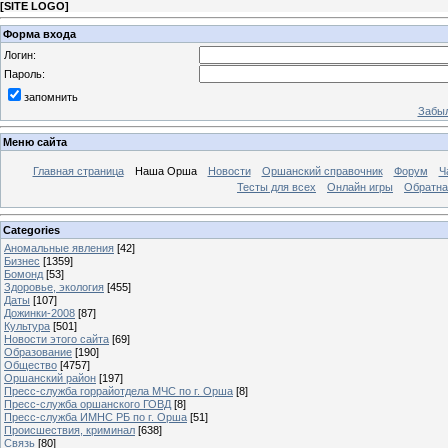
[
SITE LOGO
]
Форма входа
Логин:
Пароль:
запомнить
Забыл
Меню сайта
Главная страница
Наша Орша
Новости
Оршанский справочник
Форум
Ч
Тесты для всех
Онлайн игры
Обратна
Categories
Аномальные явления
[42]
Бизнес
[1359]
Бомонд
[53]
Здоровье, экология
[455]
Даты
[107]
Дожинки-2008
[87]
Культура
[501]
Новости этого сайта
[69]
Образование
[190]
Общество
[4757]
Оршанский район
[197]
Пресс-служба горрайотдела МЧС по г. Орша
[8]
Пресс-служба оршанского ГОВД
[8]
Пресс-служба ИМНС РБ по г. Орша
[51]
Проиcшествия, криминал
[638]
Связь
[80]