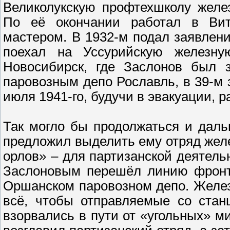
Великолукскую проф­техшколу желе
По её окончании работал в Вит
мастером. В 1932-м подал заявлен
поехал на Уссурийскую железну
Новосибирск, где Заслонов был з
паровозным депо Рославль, в 39-м 
июля 1941-го, будучи в эвакуации, 
Так могло бы продолжаться и дал
предложил выделить ему отряд жел
орлов» – для партизанской деятельн
Заслоновым перешёл линию фронта
Оршанском паровозном депо. Желез
всё, чтобы отправляемые со стан
взорвались в пути от «угольных» ми