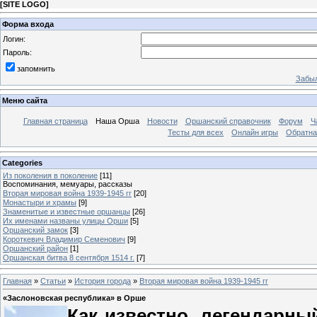
[
SITE LOGO
]
Форма входа
Логин:
Пароль:
запомнить
Забыл
Меню сайта
Главная страница
Наша Орша
Новости
Оршанский справочник
Форум
Ч
Тесты для всех
Онлайн игры
Обратна
Categories
Из поколения в поколение
[11]
Воспоминания, мемуары, рассказы
Вторая мировая война 1939-1945 гг
[20]
Монастыри и храмы
[9]
Знаменитые и известные оршанцы
[26]
Их именами названы улицы Орши
[5]
Оршанский замок
[3]
Короткевич Владимир Семенович
[9]
Оршанский район
[1]
Оршанская битва 8 сентября 1514 г.
[7]
Главная
»
Статьи
»
История города
»
Вторая мировая война 1939-1945 гг
«Заслоновская республика» в Орше
Как известно, легендарны