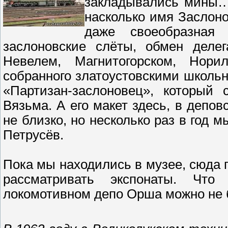
закладывались мины…
насколько имя Заслон
даже своеобразная 
заслоновские слёты, обмен делег
Невелем, Магнитогорском, Нор
собранного злато­устовскими школь
«Партизан-заслоновец», который 
Вязьма. А его макет здесь, в депов
не близко, но несколько раз в год м
Петрусёв.
Пока мы находились в музее, сюда 
рассматривать экспонаты. Что
локомотивном депо Орша можно не