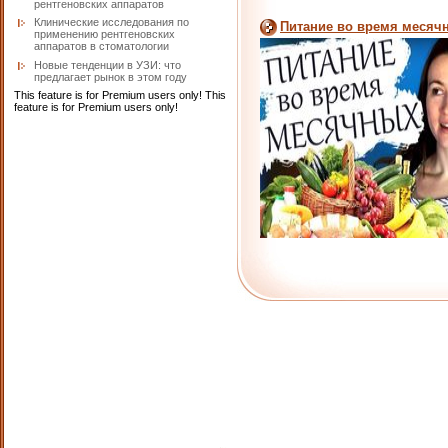
рентгеновских аппаратов
Клинические исследования по
Питание во время месяч
применению рентгеновских
аппаратов в стоматологии
Новые тенденции в УЗИ: что
предлагает рынок в этом году
This feature is for Premium users only!
This
feature is for Premium users only!