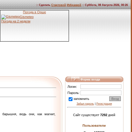
:: Сделать
Стартовой
Избранной
:: Суббота, 08 Августа 2026, 00:26
Погода в Орше
Gismeteo
Погода на 2 недели
Форма входа
Логин:
Пароль:
запомнить
Забыл пароль
|
Регистрация
барышня, ведь они, как магнит,
Сайт существует
7292
дней
Пользователи