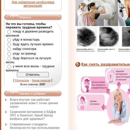
Для добавления необходима
авторизация
Опросы
На что вы готовы, чтобы
пережить трудные времена?
поеду в деревню разводить
кроликов
уйду в монастырь
буду ждать лучших времен
найду спонсора
уеду за границу
буду бороться за лучшую
жизнь
Как снять раздражительн
у меня всю жизнь - трудные
времена
[
·
]
Результаты
Архив опросов
Всего ответов:
2337
Свежее в рубрике
Влага внутри: как работает
увлажнение кожи с точки зрения
науки
Сравнение витаминов и БАДов
SNT и Swanson: Какой бренд
выбрать для здоровья?
Современные стандарты
безопасности при использовании