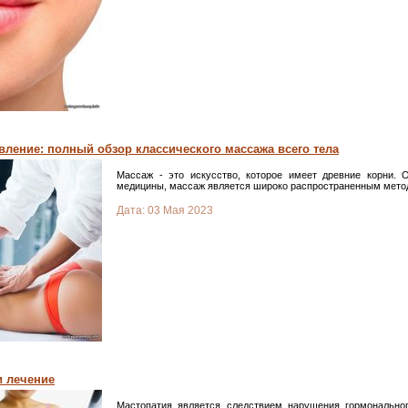
вление: полный обзор классического массажа всего тела
Массаж - это искусство, которое имеет древние корни. 
медицины, массаж является широко распространенным метод
Дата:
03 Мая 2023
и лечение
Мастопатия является следствием нарушения гормонально