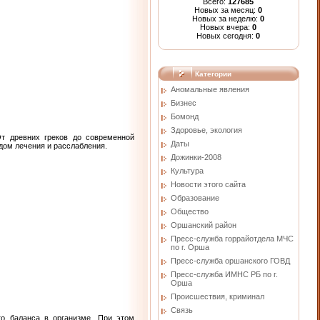
Всего:
127685
Новых за месяц:
0
Новых за неделю:
0
Новых вчера:
0
Новых сегодня:
0
Категории
Аномальные явления
Бизнес
Бомонд
Здоровье, экология
От древних греков до современной
Даты
ом лечения и расслабления.
Дожинки-2008
Культура
Новости этого сайта
Образование
Общество
Оршанский район
Пресс-служба горрайотдела МЧС
по г. Орша
Пресс-служба оршанского ГОВД
Пресс-служба ИМНС РБ по г.
Орша
Проиcшествия, криминал
Связь
го баланса в организме. При этом