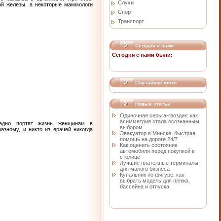
Слухи
ой железы, а некоторые маммологи
Спорт
Транспорт
Сегодня с нами
Сегодня с нами были:
Случайное фото
Новые статьи
Одиночная серьга-гвоздик: как
асимметрия стала осознанным
щадно портят жизнь женщинам в
выбором
азному, и никто из врачей никогда
Эвакуатор в Минске: быстрая
помощь на дороге 24/7
Как оценить состояние
автомобиля перед покупкой в
столице
Лучшие платежные терминалы
для малого бизнеса
Купальник по фигуре: как
выбрать модель для пляжа,
бассейна и отпуска