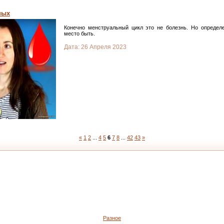
ных
Конечно менструальный цикл это не болезнь. Но определ
место быть.
Дата:
26 Апреля 2023
«
1
2
...
4
5
6
7
8
...
42
43
»
Разное