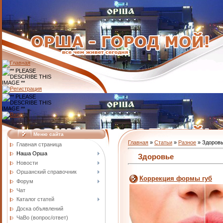
Меню сайта
Главная
»
Статьи
»
Разное
» Здоров
Главная страница
Наша Орша
Здоровье
Новости
Оршанский справочник
Коррекция формы губ
Форум
Чат
Каталог статей
Доска объявлений
ЧаВо (вопрос/ответ)