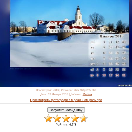
Просмотров
: 2343 |
Размеры
: 960x768px/55.6Kb
Дата
: 13 Января 2010 |
Добавил
:
Martina
Просмотреть фотографию в реальном размере
Рейтинг
:
4.7
/
3