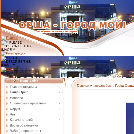
Меню сайта
Главная
»
Фотоальбом
»
Город Орша
Главная страница
Наша Орша
Новости
Оршанский справочник
Форум
Чат
Каталог статей
Доска объявлений
ЧаВо (вопрос/ответ)