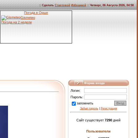
:: Сделать
Стартовой
Избранной
:: Четверг, 06 Августа 2026, 04:58
Погода в Орше
Gismeteo
Погода на 2 недели
Форма входа
Логин:
Пароль:
запомнить
Забыл пароль
|
Регистрация
Сайт существует
7290
дней
Пользователи