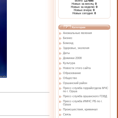
Всего:
127685
Новых за месяц:
0
Новых за неделю:
0
Новых вчера:
0
Новых сегодня:
0
Категории
Аномальные явления
Бизнес
Бомонд
Здоровье, экология
Даты
Дожинки-2008
Культура
Новости этого сайта
Образование
Общество
Оршанский район
Пресс-служба горрайотдела МЧС
по г. Орша
Пресс-служба оршанского ГОВД
Пресс-служба ИМНС РБ по г.
Орша
Проиcшествия, криминал
Связь