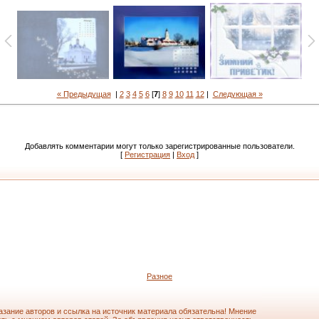
« Предыдущая
|
2
3
4
5
6
[
7
]
8
9
10
11
12
|
Следующая »
Добавлять комментарии могут только зарегистрированные пользователи.
[
Регистрация
|
Вход
]
Разное
азание авторов и ссылка на источник материала обязательна! Мнение