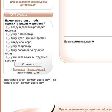
Для добавления необходима
авторизация
Опросы
На что вы готовы, чтобы
пережить трудные времена?
поеду в деревню разводить
кроликов
уйду в монастырь
буду ждать лучших времен
Всего комментариев
:
0
найду спонсора
уеду за границу
буду бороться за лучшую
жизнь
у меня всю жизнь - трудные
времена
[
·
]
Результаты
Архив опросов
Всего ответов:
2337
This feature is for Premium users only!
This
feature is for Premium users only!
При использовании материалов сайта ук