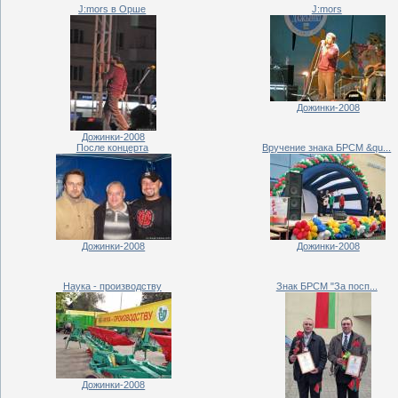
J:mors в Орше
J:mors
Дожинки-2008
Дожинки-2008
После концерта
Вручение знака БРСМ &qu...
Дожинки-2008
Дожинки-2008
Наука - производству
Знак БРСМ "За посп...
Дожинки-2008