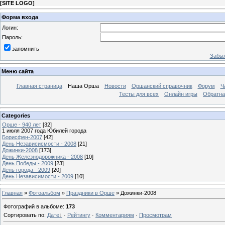
[
SITE LOGO
]
Форма входа
Логин:
Пароль:
запомнить
Забыл
Меню сайта
Главная страница
Наша Орша
Новости
Оршанский справочник
Форум
Ч
Тесты для всех
Онлайн игры
Обратна
Categories
Орше - 940 лет
[32]
1 июля 2007 года Юбилей города
Борисфен-2007
[42]
День Независисмости - 2008
[21]
Дожинки-2008
[173]
День Железнодорожника - 2008
[10]
День Победы - 2009
[23]
День города - 2009
[20]
День Независимости - 2009
[10]
Главная
»
Фотоальбом
»
Праздники в Орше
» Дожинки-2008
Фотографий в альбоме
:
173
Сортировать по
:
Дате
·
Рейтингу
·
Комментариям
·
Просмотрам