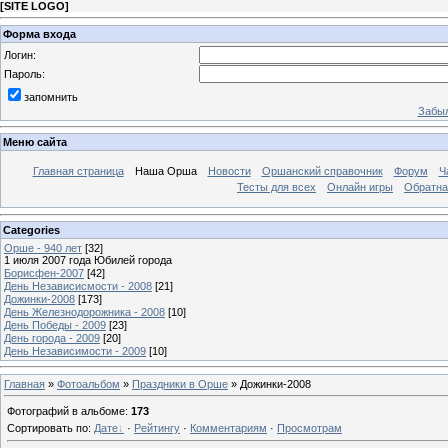
[
SITE LOGO
]
Форма входа
Логин:
Пароль:
запомнить
Забыл
Меню сайта
Главная страница
Наша Орша
Новости
Оршанский справочник
Форум
Ч
Тесты для всех
Онлайн игры
Обратна
Categories
Орше - 940 лет
[32]
1 июля 2007 года Юбилей города
Борисфен-2007
[42]
День Независисмости - 2008
[21]
Дожинки-2008
[173]
День Железнодорожника - 2008
[10]
День Победы - 2009
[23]
День города - 2009
[20]
День Независимости - 2009
[10]
Главная
»
Фотоальбом
»
Праздники в Орше
» Дожинки-2008
Фотографий в альбоме
:
173
Сортировать по
:
Дате
·
Рейтингу
·
Комментариям
·
Просмотрам