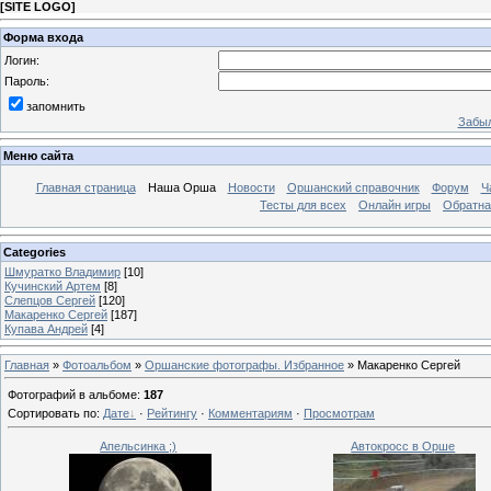
[
SITE LOGO
]
Форма входа
Логин:
Пароль:
запомнить
Забыл
Меню сайта
Главная страница
Наша Орша
Новости
Оршанский справочник
Форум
Ч
Тесты для всех
Онлайн игры
Обратна
Categories
Шмуратко Владимир
[10]
Кучинский Артем
[8]
Слепцов Сергей
[120]
Макаренко Сергей
[187]
Купава Андрей
[4]
Главная
»
Фотоальбом
»
Оршанские фотографы. Избранное
» Макаренко Сергей
Фотографий в альбоме
:
187
Сортировать по
:
Дате
·
Рейтингу
·
Комментариям
·
Просмотрам
Апельсинка ;)
Автокросс в Орше