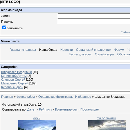
[
SITE LOGO
]
Форма входа
Логин:
Пароль:
запомнить
Забыл
Меню сайта
Главная страница
Наша Орша
Новости
Оршанский справочник
Форум
Ч
Тесты для всех
Онлайн игры
Обратна
Categories
Шмуратко Владимир
[10]
Кучинский Артем
[8]
Слепцов Сергей
[120]
Макаренко Сергей
[187]
Купава Андрей
[4]
Главная
»
Фотоальбом
»
Оршанские фотографы. Избранное
» Шмуратко Владимир
Фотографий в альбоме
:
10
Сортировать по
:
Дате
·
Рейтингу
·
Комментариям
·
Просмотрам
Лучи
За облаками