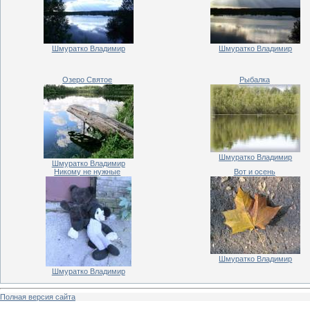
Шмуратко Владимир
Шмуратко Владимир
Озеро Святое
Рыбалка
Шмуратко Владимир
Шмуратко Владимир
Никому не нужные
Вот и осень
Шмуратко Владимир
Шмуратко Владимир
Полная версия сайта