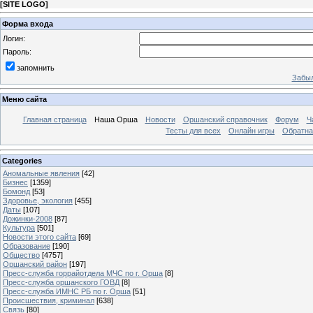
[
SITE LOGO
]
Форма входа
Логин:
Пароль:
запомнить
Забыл
Меню сайта
Главная страница
Наша Орша
Новости
Оршанский справочник
Форум
Ч
Тесты для всех
Онлайн игры
Обратна
Categories
Аномальные явления
[42]
Бизнес
[1359]
Бомонд
[53]
Здоровье, экология
[455]
Даты
[107]
Дожинки-2008
[87]
Культура
[501]
Новости этого сайта
[69]
Образование
[190]
Общество
[4757]
Оршанский район
[197]
Пресс-служба горрайотдела МЧС по г. Орша
[8]
Пресс-служба оршанского ГОВД
[8]
Пресс-служба ИМНС РБ по г. Орша
[51]
Проиcшествия, криминал
[638]
Связь
[80]