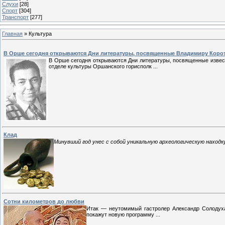
Слухи
[28]
Спорт
[304]
Транспорт
[277]
Главная
»
Культура
В Орше сегодня открываются Дни литературы, посвященные Владимиру Коро
В Орше сегодня открываются Дни литературы, посвященные извес
отделе культуры Оршанского горисполк
...
Клад
Минувший год унес с собой уникальную археологическую находку
Сотни километров до любви
Итак — неутомимый гастролер Александр Солодуха
покажут новую программу
...