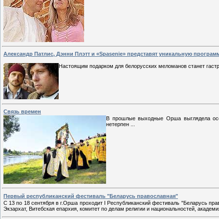
Александр Патлис, Дэнни Плэтт и «Spasenie» представят уникальную програм
Настоящим подарком для белорусских меломанов станет гастр
Связь времен
В прошлые выходные Орша выглядела особ
нетерпен
...
Первый республиканский фестиваль "Беларусь православная"
С 13 по 18 сентября в г.Орша проходит I Республиканский фестиваль "Беларусь пр
Экзархат, Витебская епархия, комитет по делам религии и национальностей, академи