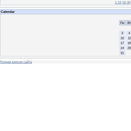
1-15
16-30
Calendar
Пн
Вт
3
4
10
11
17
18
24
25
31
Полная версия сайта