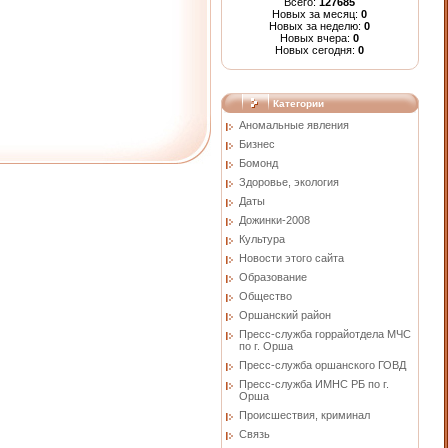
Всего:
127685
Новых за месяц:
0
Новых за неделю:
0
Новых вчера:
0
Новых сегодня:
0
Категории
Аномальные явления
Бизнес
Бомонд
Здоровье, экология
Даты
Дожинки-2008
Культура
Новости этого сайта
Образование
Общество
Оршанский район
Пресс-служба горрайотдела МЧС
по г. Орша
Пресс-служба оршанского ГОВД
Пресс-служба ИМНС РБ по г.
Орша
Проиcшествия, криминал
Связь