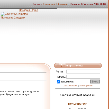
:: Сделать
Стартовой
Избранной
:: Пятница, 07 Августа 2026, 23:08
Погода в Орше
Gismeteo
Погода на 2 недели
Форма входа
Логин:
Пароль:
запомнить
Забыл пароль
|
Регистрация
рши, совместно с руководством
орые будут закрыты для
...
Сайт существует
7292
дней
Пользователи