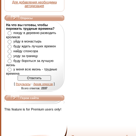
Для добавления необходима
авторизация
Опросы
На что вы готовы, чтобы
пережить трудные времена?
поеду в деревню разводить
кроликов
уйду в монастырь
буду ждать лучших времен
найду спонсора
уеду за границу
буду бороться за лучшую
жизнь
у меня всю жизнь - трудные
времена
[
·
]
Результаты
Архив опросов
Всего ответов:
2337
Герои сайта
This feature is for Premium users only!