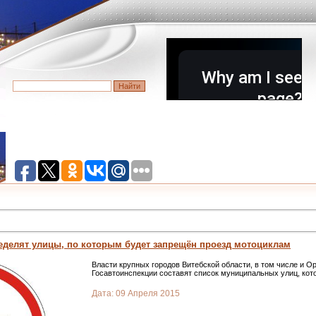
еделят улицы, по которым будет запрещён проезд мотоциклам
Власти крупных городов Витебской области, в том числе и О
Госавтоинспекции составят список муниципальных улиц, кот
Дата:
09 Апреля 2015