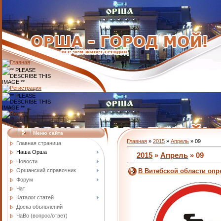
Меню сайта
Главная
»
2015
»
Апрель
»
09
Главная страница
Наша Орша
2015
»
Апрель
»
09
Новости
Оршанский справочник
В Витебской области опр
Форум
Чат
Каталог статей
Доска объявлений
ЧаВо (вопрос/ответ)