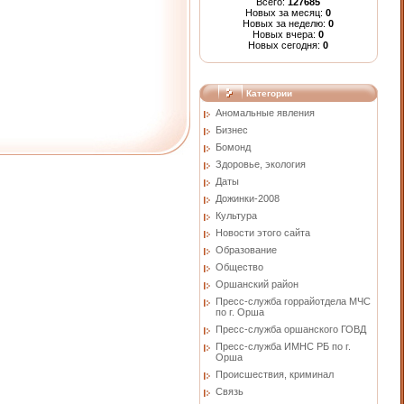
Всего:
127685
Новых за месяц:
0
Новых за неделю:
0
Новых вчера:
0
Новых сегодня:
0
Категории
Аномальные явления
Бизнес
Бомонд
Здоровье, экология
Даты
Дожинки-2008
Культура
Новости этого сайта
Образование
Общество
Оршанский район
Пресс-служба горрайотдела МЧС
по г. Орша
Пресс-служба оршанского ГОВД
Пресс-служба ИМНС РБ по г.
Орша
Проиcшествия, криминал
Связь