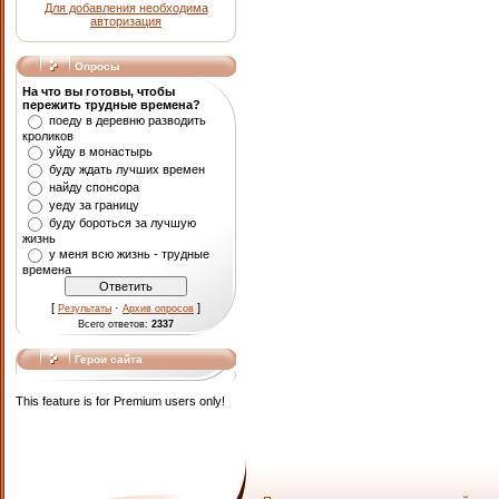
Для добавления необходима
авторизация
Опросы
На что вы готовы, чтобы
пережить трудные времена?
поеду в деревню разводить
кроликов
уйду в монастырь
буду ждать лучших времен
найду спонсора
уеду за границу
буду бороться за лучшую
жизнь
у меня всю жизнь - трудные
времена
[
·
]
Результаты
Архив опросов
Всего ответов:
2337
Герои сайта
This feature is for Premium users only!