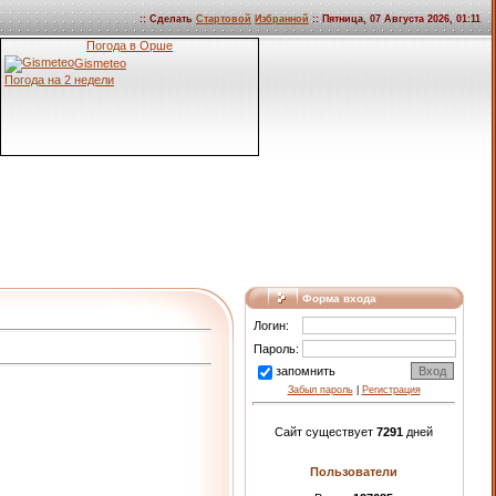
:: Сделать
Стартовой
Избранной
:: Пятница, 07 Августа 2026, 01:11
Погода в Орше
Gismeteo
Погода на 2 недели
Форма входа
Логин:
Пароль:
запомнить
Забыл пароль
|
Регистрация
Сайт существует
7291
дней
Пользователи