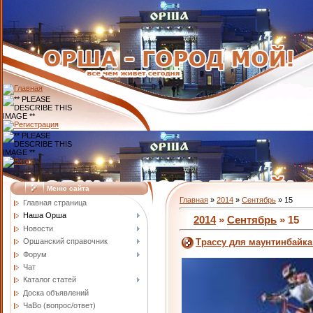
Меню сайта
Главная
»
2014
»
Сентябрь
»
15
Главная страница
Наша Орша
2014
»
Сентябрь
»
15
Новости
Оршанский справочник
Трассу для маунтинбайка
Форум
Чат
Каталог статей
Доска объявлений
ЧаВо (вопрос/ответ)