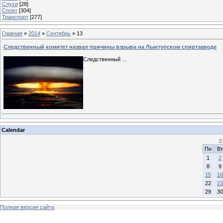
Слухи
[28]
Спорт
[304]
Транспорт
[277]
Главная
»
2014
»
Сентябрь
»
13
Следственный комитет назвал причины взрыва на Лынтупском спиртзаводе
Следственный
...
Calendar
«
Пн
Вт
1
2
8
9
15
16
22
23
29
30
Полная версия сайта