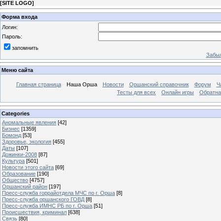
[
SITE LOGO
]
Форма входа
Логин:
Пароль:
запомнить
Забыл
Меню сайта
Главная страница
Наша Орша
Новости
Оршанский справочник
Форум
Ч
Тесты для всех
Онлайн игры
Обратна
Categories
Аномальные явления
[42]
Бизнес
[1359]
Бомонд
[53]
Здоровье, экология
[455]
Даты
[107]
Дожинки-2008
[87]
Культура
[501]
Новости этого сайта
[69]
Образование
[190]
Общество
[4757]
Оршанский район
[197]
Пресс-служба горрайотдела МЧС по г. Орша
[8]
Пресс-служба оршанского ГОВД
[8]
Пресс-служба ИМНС РБ по г. Орша
[51]
Проиcшествия, криминал
[638]
Связь
[80]