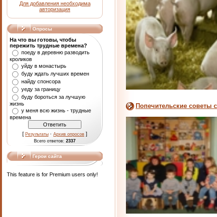
Для добавления необходима
авторизация
Опросы
На что вы готовы, чтобы
пережить трудные времена?
поеду в деревню разводить
кроликов
уйду в монастырь
буду ждать лучших времен
найду спонсора
уеду за границу
буду бороться за лучшую
жизнь
Попечительские советы 
у меня всю жизнь - трудные
времена
[
·
]
Результаты
Архив опросов
Всего ответов:
2337
Герои сайта
This feature is for Premium users only!