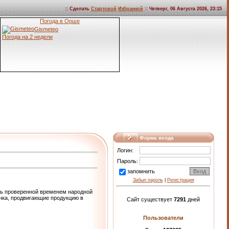
:: Сделать
Стартовой
Избранной
:: Четверг, 06 Августа 2026, 23:15
Погода в Орше
Gismeteo
Погода на 2 недели
Форма входа
Логин:
Пароль:
запомнить
Забыл пароль
|
Регистрация
ть проверенной временем народной
нка, продвигающие продукцию в
Сайт существует
7291
дней
Пользователи