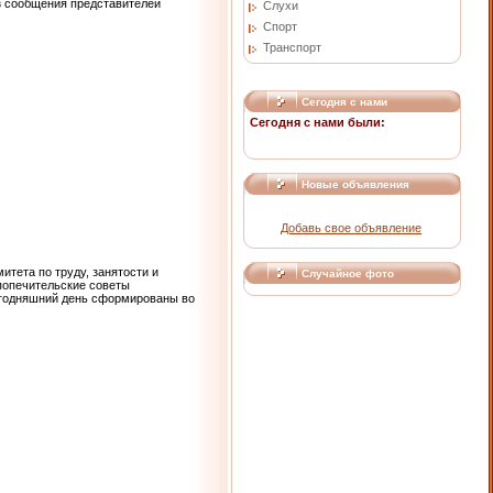
з сообщения представителей
Слухи
Спорт
Транспорт
Сегодня с нами
Сегодня с нами были:
Новые объявления
Добавь свое объявление
итета по труду, занятости и
Случайное фото
 попечительские советы
егодняшний день сформированы во