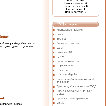
Всего:
127685
Новых за месяц:
0
Новых за неделю:
0
Новых вчера:
0
Новых сегодня:
0
Категории
Аномальные явления
Бизнес
бийцу
Бомонд
Здоровье, экология
ь большую беду. Они спасли от
о подтвердили в отделении
Даты
.
Дожинки-2008
Культура
Новости этого сайта
Образование
Общество
Оршанский район
Пресс-служба горрайотдела МЧС
по г. Орша
Пресс-служба оршанского ГОВД
Пресс-служба ИМНС РБ по г.
Орша
мах
Проиcшествия, криминал
Связь
е порядка на всех