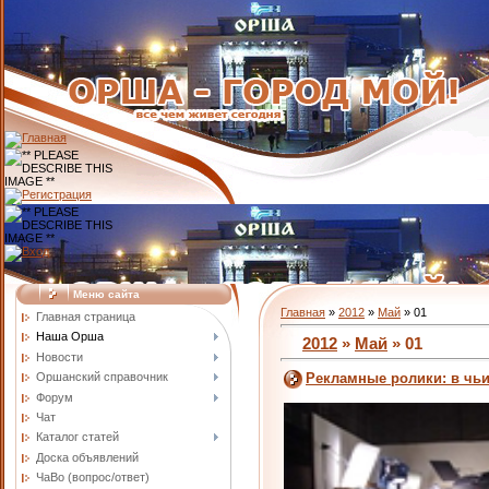
Меню сайта
Главная
»
2012
»
Май
»
01
Главная страница
Наша Орша
2012
»
Май
»
01
Новости
Оршанский справочник
Рекламные ролики: в чьи
Форум
Чат
Каталог статей
Доска объявлений
ЧаВо (вопрос/ответ)