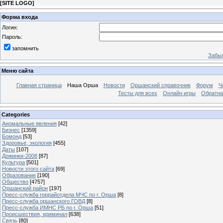
[
SITE LOGO
]
Форма входа
Логин:
Пароль:
запомнить
Забыл
Меню сайта
Главная страница
Наша Орша
Новости
Оршанский справочник
Форум
Ч
Тесты для всех
Онлайн игры
Обратна
Categories
Аномальные явления
[42]
Бизнес
[1359]
Бомонд
[53]
Здоровье, экология
[455]
Даты
[107]
Дожинки-2008
[87]
Культура
[501]
Новости этого сайта
[69]
Образование
[190]
Общество
[4757]
Оршанский район
[197]
Пресс-служба горрайотдела МЧС по г. Орша
[8]
Пресс-служба оршанского ГОВД
[8]
Пресс-служба ИМНС РБ по г. Орша
[51]
Проиcшествия, криминал
[638]
Связь
[80]