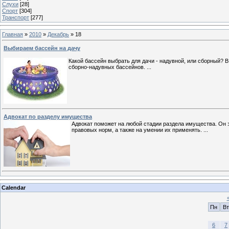
Слухи
[28]
Спорт
[304]
Транспорт
[277]
Главная
»
2010
»
Декабрь
»
18
Выбираем бассейн на дачу
Какой бассейн выбрать для дачи - надувной, или сборный? 
сборно-надувных бассейнов.
...
Адвокат по разделу имущества
Адвокат поможет на любой стадии раздела имущества. Он 
правовых норм, а также на умении их применять.
...
Calendar
Пн
Вт
6
7