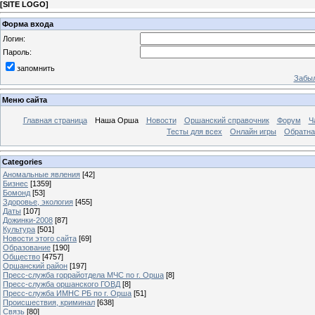
[
SITE LOGO
]
Форма входа
Логин:
Пароль:
запомнить
Забыл
Меню сайта
Главная страница
Наша Орша
Новости
Оршанский справочник
Форум
Ч
Тесты для всех
Онлайн игры
Обратна
Categories
Аномальные явления
[42]
Бизнес
[1359]
Бомонд
[53]
Здоровье, экология
[455]
Даты
[107]
Дожинки-2008
[87]
Культура
[501]
Новости этого сайта
[69]
Образование
[190]
Общество
[4757]
Оршанский район
[197]
Пресс-служба горрайотдела МЧС по г. Орша
[8]
Пресс-служба оршанского ГОВД
[8]
Пресс-служба ИМНС РБ по г. Орша
[51]
Проиcшествия, криминал
[638]
Связь
[80]