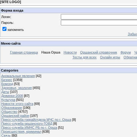
[
SITE LOGO
]
Форма входа
Логин:
Пароль:
запомнить
Забыл
Меню сайта
Главная страница
Наша Орша
Новости
Оршанский справочник
Форум
Ч
Тесты для всех
Онлайн игры
Обратна
Categories
Аномальные явления
[42]
Бизнес
[1359]
Бомонд
[53]
Здоровье, экология
[455]
Даты
[107]
Дожинки-2008
[87]
Культура
[501]
Новости этого сайта
[69]
Образование
[190]
Общество
[4757]
Оршанский район
[197]
Пресс-служба горрайотдела МЧС по г. Орша
[8]
Пресс-служба оршанского ГОВД
[8]
Пресс-служба ИМНС РБ по г. Орша
[51]
Проиcшествия, криминал
[638]
Связь
[80]