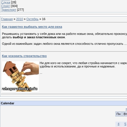
Слухи
[28]
Спорт
[304]
Транспорт
[277]
Главная
»
2010
»
Октябрь
»
16
Как грамотно выбрать место для окна
Решившись установить у себя дома или на работе новые окна, обязательно проконс
делать
выбор и заказ пластиковых окон
.
Одной из важнейших задач любого окна является способность отлично пропускать
...
Как ускорить строительство
Ни для кого не секрет, что любая стройка начинается с к
удобны в использовании, да и прочные и надежные.
...
Calendar
Пн
Вт
4
5